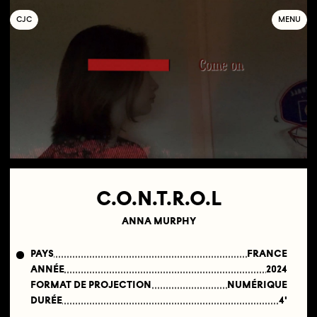
C
OLLECTIF
J
EUNE
C
INÉMA
MENU
C.O.N.T.R.O.L
ANNA MURPHY
PAYS
FRANCE
ANNÉE
2024
FORMAT DE PROJECTION
NUMÉRIQUE
DURÉE
4'