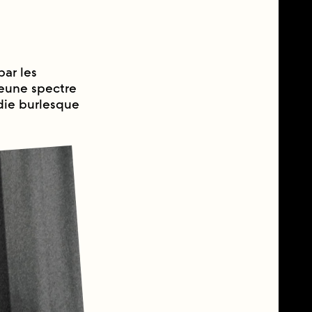
ar les
 jeune spectre
die burlesque