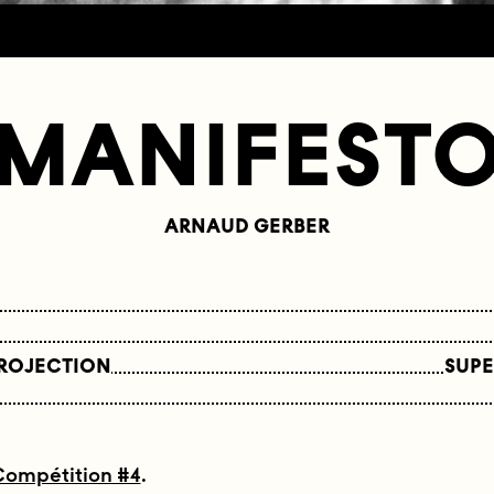
MANIFEST
ARNAUD GERBER
PROJECTION
SUPE
Compétition #4
.