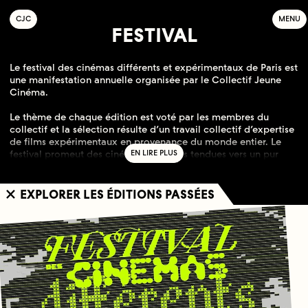
C
OLLECTIF
J
EUNE
C
INÉMA
MENU
FESTIVAL
Le festival des cinémas différents et expérimentaux de Paris est
une manifestation annuelle organisée par le Collectif Jeune
Cinéma.
Le thème de chaque édition est voté par les membres du
collectif et la sélection résulte d’un travail collectif d’expertise
de films expérimentaux en provenance du monde entier. Le
festival promeut des cinématographies tendues vers un pur
acte créatif, et accompagne le public dans ses découvertes
par une production éditoriale.
EXPLORER LES ÉDITIONS PASSÉES
Un jury délibère publiquement des critères permettant de
discerner les oeuvres les plus réussies. Ainsi, depuis 1998, le
festival s’est imposé dans l’espace culturel national comme un
lieu de rendez-vous important avec la création
cinématographique, et voit augmenter chaque année sa
renommée internationale comme en témoigne le grand
nombre de films qui nous sont proposés.
L’histoire du festival est indissociable de l’histoire de la