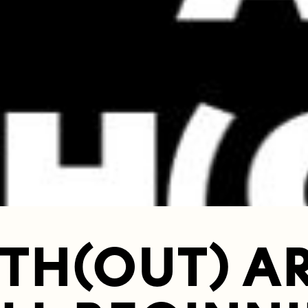
TH(OUT) ART