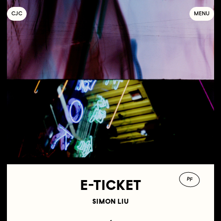
C
OLLECTIF
J
EUNE
C
INÉMA
MENU
PF
E-TICKET
SIMON LIU