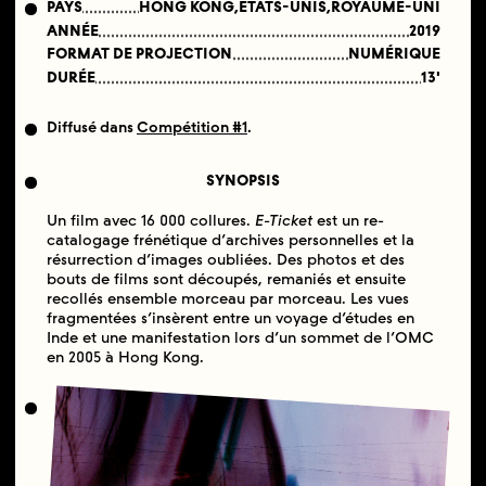
PAYS
HONG KONG,ÉTATS-UNIS,ROYAUME-UNI
ANNÉE
2019
FORMAT DE PROJECTION
NUMÉRIQUE
DURÉE
13'
Diffusé dans
Compétition #1
.
SYNOPSIS
Un film avec 16 000 collures.
E-Ticket
est un re-
catalogage frénétique d’archives personnelles et la
résurrection d’images oubliées. Des photos et des
bouts de films sont découpés, remaniés et ensuite
recollés ensemble morceau par morceau. Les vues
fragmentées s’insèrent entre un voyage d’études en
Inde et une manifestation lors d’un sommet de l’OMC
en 2005 à Hong Kong.