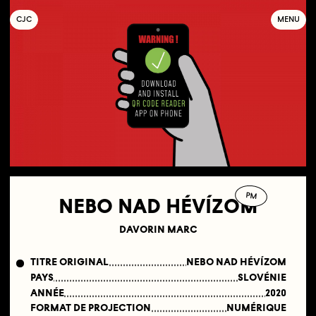
C
OLLECTIF
J
EUNE
C
INÉMA
MENU
PM
NEBO NAD HÉVÍZOM
DAVORIN MARC
TITRE ORIGINAL
NEBO NAD HÉVÍZOM
PAYS
SLOVÉNIE
ANNÉE
2020
FORMAT DE PROJECTION
NUMÉRIQUE