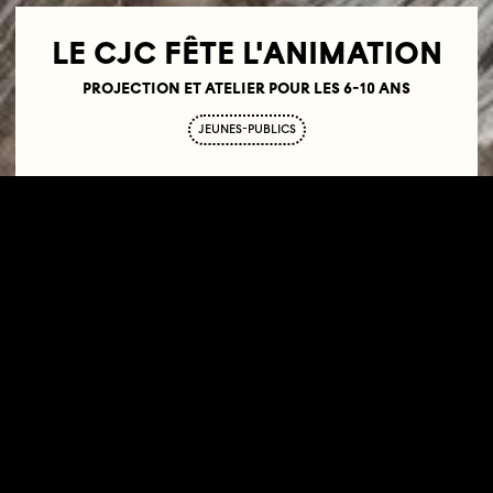
LE CJC FÊTE L'ANIMATION
PROJECTION ET ATELIER POUR LES 6-10 ANS
JEUNES-PUBLICS
28.10.23
14H00—16H00
BIBLIOTHÈQUE ELSA TRIOLET, BOBIGNY
Projection suivie d’un atelier de dessin sur pellicule,
pour les 6-10 ans.
Pour qu’une image semble bouger au cinéma, il faut
en créer 24 par seconde. 24 images individuelles,
comme des photos mises les unes après les autres.
Que se passe-t-il si, au lieu d’utiliser une caméra pour
enregistrer ces images, on les dessine ou on les peint ?
A l’occasion de la fête de l’animation, le Collectif
Jeune Cinéma vous convie à une projection suivie
d’un atelier autour des possibles de l’animation, sous