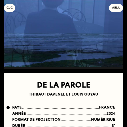
C
OLLECTIF
J
EUNE
C
INÉMA
MENU
DE LA PAROLE
THIBAUT DAVENEL ET LOUIS GUYAU
PAYS
FRANCE
ANNÉE
2024
FORMAT DE PROJECTION
NUMÉRIQUE
DURÉE
3'