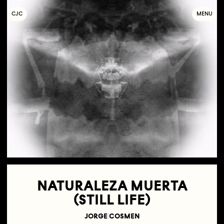
C
OLLECTIF
J
EUNE
C
INÉMA
MENU
NATURALEZA MUERTA
(STILL LIFE)
JORGE COSMEN