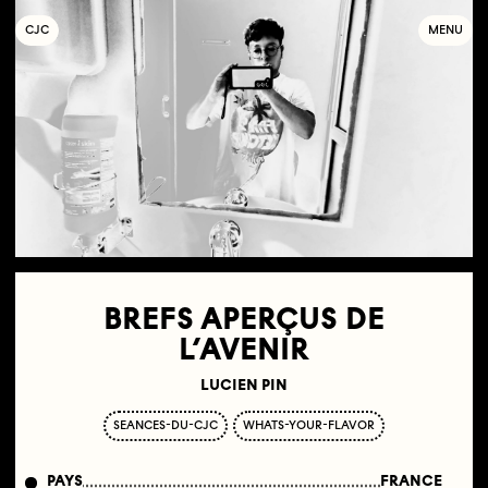
C
OLLECTIF
J
EUNE
C
INÉMA
MENU
BREFS APERÇUS DE
L’AVENIR
LUCIEN PIN
SEANCES-DU-CJC
WHATS-YOUR-FLAVOR
PAYS
FRANCE