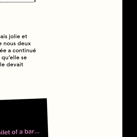
1'
ais jolie et
e nous deux
rée a continué
 qu’elle se
le devait