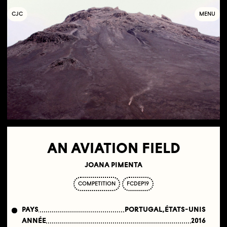
C
OLLECTIF
J
EUNE
C
INÉMA
MENU
AN AVIATION FIELD
JOANA PIMENTA
COMPETITION
FCDEP19
PAYS
PORTUGAL,ÉTATS-UNIS
ANNÉE
2016