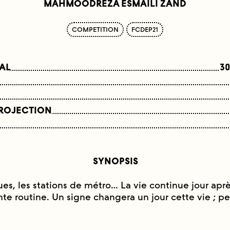
MAHMOODREZA ESMAILI ZAND
COMPETITION
FCDEP21
NAL
30
PROJECTION
SYNOPSIS
rues, les stations de métro… La vie continue jour aprè
e routine. Un signe changera un jour cette vie ; peu