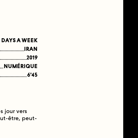
 DAYS A WEEK
IRAN
2019
NUMÉRIQUE
6'45
s jour vers
t-être, peut-