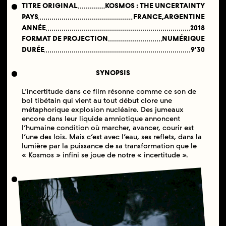
TITRE ORIGINAL
KOSMOS : THE UNCERTAINTY
PAYS
FRANCE,ARGENTINE
ANNÉE
2018
FORMAT DE PROJECTION
NUMÉRIQUE
DURÉE
9'30
SYNOPSIS
L’incertitude dans ce film résonne comme ce son de
bol tibétain qui vient au tout début clore une
métaphorique explosion nucléaire. Des jumeaux
encore dans leur liquide amniotique annoncent
l’humaine condition où marcher, avancer, courir est
l’une des lois. Mais c’est avec l’eau, ses reflets, dans la
lumière par la puissance de sa transformation que le
« Kosmos » infini se joue de notre « incertitude ».