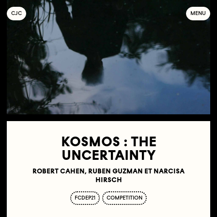
C
OLLECTIF
J
EUNE
C
INÉMA
MENU
KOSMOS : THE
UNCERTAINTY
ROBERT CAHEN, RUBEN GUZMAN ET NARCISA
HIRSCH
FCDEP21
COMPETITION