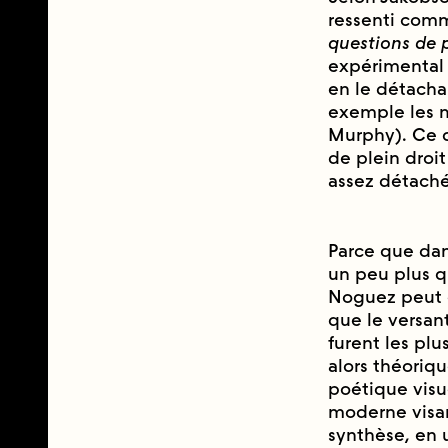
ressenti comm
questions de p
expérimental e
en le détacha
exemple les m
Murphy). Ce q
de plein droit 
assez détaché
Parce que dans 
un peu plus qu
Noguez peut ê
que le versant
furent les plu
alors théori
poétique vis
moderne visant
synthèse, en 