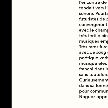
l’encontre de 
tendait vers l’
sonore. Pourta
futuristes de 
convergeront p
avec le champ
très fertile c
musiques empl
Très rares fu
avec
Le sang 
poétique verb
musique élect
franchi dans 
sans toutefois
Curieusement, 
dans sa forme 
pour communiq
Noguez appelle