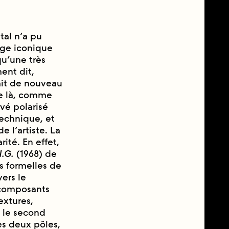
tal n’a pu
gage iconique
’une très
ent dit,
rait de nouveau
de là, comme
é polarisé
technique, et
e l’artiste. La
té. En effet,
N.G.
(1968) de
́s formelles de
vers le
s composants
extures,
s le second
es deux pôles,