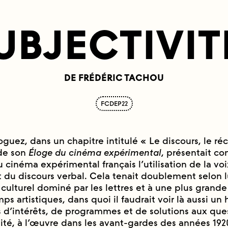
UBJECTIVITE
DE FRÉDÉRIC TACHOU
FCDEP22
ez, dans un chapitre intitulé « Le discours, le réc
de son
Éloge du cinéma expé
rimental
, présentait c
du cinéma expérimental français l’utilisation de la voi
t du discours verbal. Cela tenait doublement selon l
 culturel dominé par les lettres et à une plus grande
ps artistiques, dans quoi il faudrait voir là aussi un 
d’intérêts, de programmes et de solutions aux ques
té, à l’œuvre dans les avant-gardes des années 192