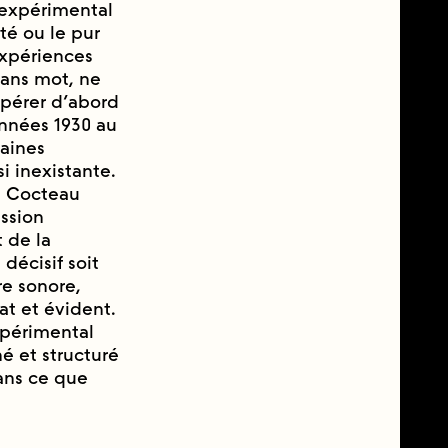
 expérimental
té ou le pur
xpériences
sans mot, ne
pérer d’abord
nnées 1930 au
taines
i inexistante.
an Cocteau
ession
 de la
écisif soit
re sonore,
t et évident.
périmental
 et structuré
ans ce que