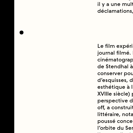
il y a une mul
déclamations
Le film expé
journal filmé
cinématograph
de Stendhal à
conserver pour
d’esquisses, d
esthétique à 
XVIIIe siècle
perspective de
off, a constru
littéraire, 
poussé conce
l’orbite du S