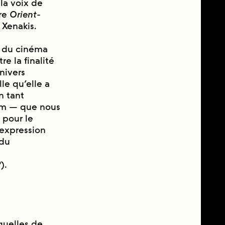
 la voix de
ore
Orient-
 Xenakis.
 du cinéma
 la finalité
nivers
lle qu’elle a
n tant
film — que nous
 pour le
’expression
 du
).
squelles de