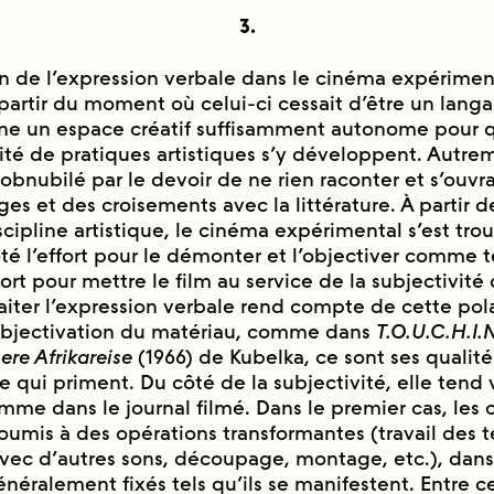
3.
n de l’expression verbale dans le cinéma expérimen
̀ partir du moment où celui-ci cessait d’être un lan
ne un espace créatif suffisamment autonome pour qu
té de pratiques artistiques s’y développent. Autrem
e obnubilé par le devoir de ne rien raconter et s’ouv
ages et des croisements avec la littérature. À partir 
cipline artistique, le cinéma expérimental s’est trouv
̂té l’effort pour le démonter et l’objectiver comme 
fort pour mettre le film au service de la subjectivité d
aiter l’expression verbale rend compte de cette polari
l’objectivation du matériau, comme dans
T.O.U.C.H.I.
ere Afrikareise
(1966) de Kubelka, ce sont ses qualite
e qui priment. Du côté de la subjectivité, elle tend 
omme dans le journal filmé. Dans le premier cas, le
umis à des opérations transformantes (travail des t
avec d’autres sons, découpage, montage, etc.), dan
énéralement fixés tels qu’ils se manifestent. Entre c