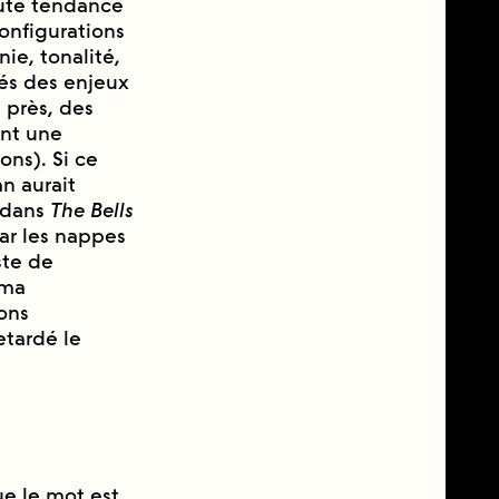
toute tendance
configurations
e, tonalité,
és des enjeux
 près, des
ent une
ons). Si ce
an aurait
n dans
The Bells
ar les nappes
ste de
́ma
ions
tardé le
que le mot est