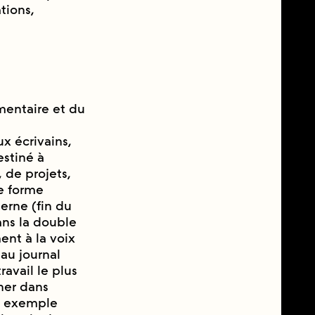
tions,
mentaire et du
 écrivains,
tiné à
, de projets,
ue forme
derne (fin du
dans la double
nt à la voix
 au journal
ravail le plus
her dans
ar exemple