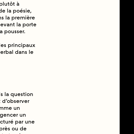
lutôt à
e la poésie,
ns la première
evant la porte
la pousser.
les principaux
verbal dans le
is la question
t d’observer
comme un
 agencer un
cturé par une
près ou de