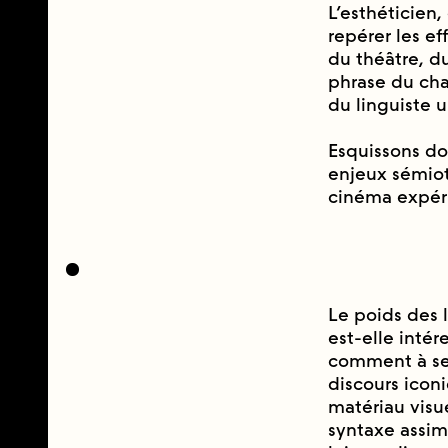
L’esthéticien,
repérer les e
du théâtre, 
phrase du cha
du linguiste un
Esquissons do
enjeux sémiot
cinéma expé
Le poids des l
est-elle inté
comment à se
discours iconi
matériau visu
syntaxe assimi