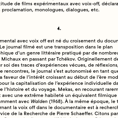
titude de films expérimentaux avec voix-off, déclara
, proclamation, monologues, dialogues, etc.
4.
rimental avec voix off est né du croisement du docu
. Le journal filmé est une transposition dans le plan
ique d’un genre littéraire pratiqué par de nombreux
 Michaux en passant par Tchékov. Originellement des
 soi des traces d’expériences vécues, de réflexions
e rencontres, le journal s’est autonomisé en tant q
la faveur de l’intérêt croissant au début de l’ère mo
) pour la capitalisation de l’expérience individuelle 
 l’histoire et du voyage. Mekas, en recourant rareme
it avec une extrême habileté un équivalent filmique
notamment avec
Walden
(1968). À la même époque, le t
rnant la voix off dans le documentaire est à recherc
ervice de la Recherche de Pierre Schaeffer. Citons p