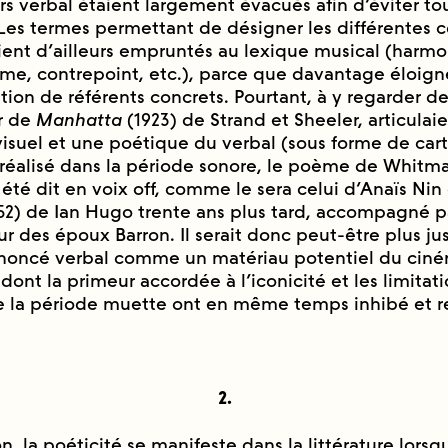
rs verbal étaient largement évacués afin d’éviter 
». Les termes permettant de désigner les différentes 
ient d’ailleurs empruntés au lexique musical (harmoni
me, contrepoint, etc.), parce que davantage éloign
tion de référents concrets. Pourtant, à y regarder de
ar de
Manhatta
(1923) de Strand et Sheeler, articulai
isuel et une poétique du verbal (sous forme de cart
é réalisé dans la période sonore, le poème de Whitm
́té dit en voix off, comme le sera celui d’Anaïs Ni
52) de Ian Hugo trente ans plus tard, accompagné p
ur des époux Barron. Il serait donc peut-être plus ju
énoncé verbal comme un matériau potentiel du cine
ont la primeur accordée à l’iconicité et les limitat
 la période muette ont en même temps inhibé et re
2.
, la poéticité se manifeste dans la littérature lors