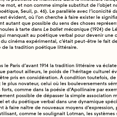
e mot, et non comme simple substitut de l’objet n
oétique
, Seuil, p. 46). Le parallèle avec l’iconicité 
st évident, où l’on cherche à faire exister le signifi
nt autant que possible du sens des choses représent
oules à tarte dans
Le ballet mécanique
(1924) de Le
ui manquait au poétique verbal pour devenir une
du cinéma expérimental, c’était peut-être le fait d
 de la tradition poétique littéraire.
le Paris d’avant 1914 la tradition littéraire va éclat
e partout ailleurs, le poids de l’héritage culturel é
tre pris en considération. À condition toutefois, de
 le plus novateur, celui où les bouleversements sé
s forts, comme dans la poésie d’Apollinaire par exem
quement possible de dépasser la simple association 
uel et du poétique verbal dans une dynamique spé
 à faire naître de nouveaux moyens d’expression, p
utilisant, comme le soulignait Lotman, les systèmes 