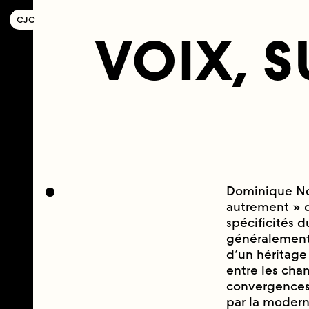
C
OLLECTIF
J
EUNE
C
INÉMA
VOIX, S
Dominique Nogu
autrement » 
spécificités 
généralemen
d’un héritage
entre les cham
convergences 
par la moderni