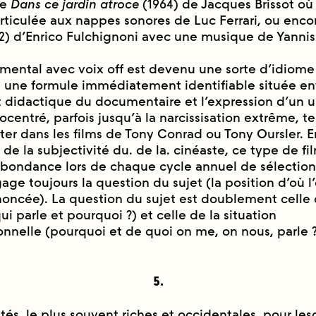
re
Dans ce jardin atroce
(1964) de Jacques Brissot où
rticulée aux nappes sonores de Luc Ferrari, ou enc
2) d’Enrico Fulchignoni avec une musique de Yannis
rimental avec voix off est devenu une sorte d’idiome
 une formule immédiatement identifiable située entre
 didactique du documentaire et l’expression d’un u
centré, parfois jusqu’à la narcissisation extrême, te
ter dans les films de Tony Conrad ou Tony Oursler. E
de la subjectivité du. de la. cinéaste, ce type de 
bondance lors de chaque cycle annuel de sélection
age toujours la question du sujet (la position d’où l
́noncée). La question du sujet est doublement celle
ui parle et pourquoi ?) et celle de la situation
nelle (pourquoi et de quoi on me, on nous, parle ?
5.
́tés, le plus souvent riches et occidentales, pour le