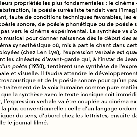
leurs propriétés les plus fondamentales : le cinéma
abstraction, la poésie surréaliste tendait vers l’imagi
nt, faute de conditions techniques favorables, les e
poésie sonore, de poésie phonétique ou de poésie 
as vers le cinéma expérimental. La synthèse va s’o
 musical pour donner naissance dès le début des a
inéma synesthésique où, mis à part le chant dans cer
oyées (chez Len Lye), l’expression verbale est quas
rent les cinéastes d’avant-garde qui, à l’instar de Je
d’un poète
(1930), tentèrent une synthèse de l’expr
ale et visuelle. Il faudra attendre le développement
roacoustique et de la poésie sonore pour qu’un pas d
le traitement de la voix humaine comme pure matiè
 que la synthèse avec le texte iconique soit immédia
l’expression verbale va être couplée au cinéma ex
la plus conventionnelle : celle d’un langage ordonné
uer du sens, d’abord chez les lettristes, ensuite d
 le journal filmé.