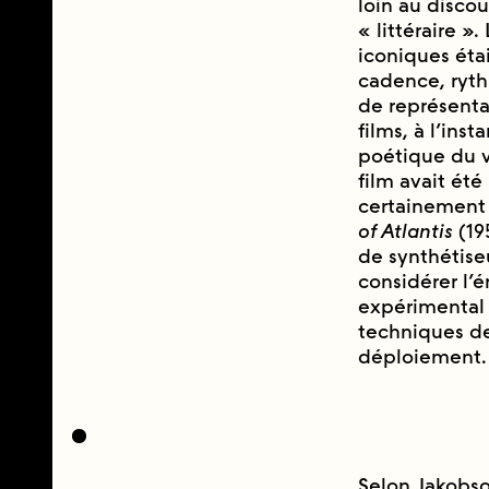
loin au discou
« littéraire 
iconiques éta
cadence, ryth
de représenta
films, à l’inst
poétique du v
film avait ét
certainement e
of Atlantis
(19
de synthétise
considérer l’
expérimental d
techniques de
déploiement.
Selon Jakobson