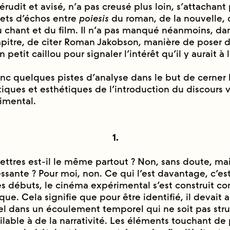
 érudit et avisé, n’a pas creusé plus loin, s’attachant p
ffets d’échos entre
poiesis
du roman, de la nouvelle, d
du chant et du film. Il n’a pas manqué néanmoins, da
pitre, de citer Roman Jakobson, manière de poser d
 petit caillou pour signaler l’intérêt qu’il y aurait à 
nc quelques pistes d’analyse dans le but de cerner 
iques et esthétiques de l’introduction du discours 
rimental.
1.
ettres est-il le même partout ? Non, sans doute, ma
ressante ? Pour moi, non. Ce qui l’est davantage, c’es
s débuts, le cinéma expérimental s’est construit 
que. Cela signifie que pour être identifié, il devait
el dans un écoulement temporel qui ne soit pas stru
lable à de la narrativité. Les éléments touchant de 