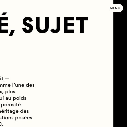
MENU
́, SUJET
it —
omme l’une des
x, plus
ui au poids
 porosité
héritage des
tions posées
0.