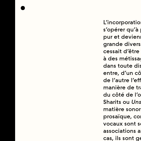
L’incorporatio
s’opérer qu’a
pur et devien
grande diversi
cessait d’êtr
à des métiss
dans toute dis
entre, d’un co
de l’autre l’ef
manière de tr
du côté de 
Sharits ou
Uns
matière sonor
prosaïque, c
vocaux sont so
associations 
cas, ils sont g