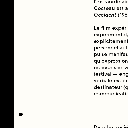
l’extraordinai
Cocteau est a
Occident
(196
Le film expé
expérimental,
explicitement
personnel auto
pu se manifes
qu’expression 
recevons en a
festival — eng
verbale est e
destinateur (q
communication
Dans les socie