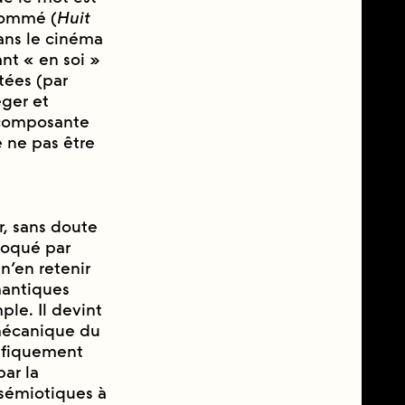
ommé (
Huit
dans le cinéma
ant « en soi »
ées (par
́ger et
 composante
e ne pas être
er, sans doute
voqué par
 n’en retenir
mantiques
ple. Il devint
mécanique du
cifiquement
ar la
sémiotiques à