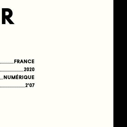
IR
FRANCE
2020
NUMÉRIQUE
2'07