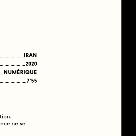
IRAN
2020
NUMÉRIQUE
7'55
tion.
ance ne se