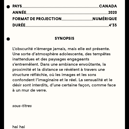
PAYS
CANADA
ANNÉE
2020
FORMAT DE PROJECTION
NUMÉRIQUE
DURÉE
4'35
SYNOPSIS
L’obscurité n’émerge jamais, mais elle est présente.
Une sorte d’atmosphère adolescente, des tempêtes
inattendues et des paysages engageants
s’entremêlent. Dans une ambiance envoûtante, la
proximité et la distance se révèlent à travers une
structure réfléchie, où les images et les sons
confondent l’imaginaire et le réel. La sensualité et le
désir sont interdits, d’une certaine façon, comme face
à un mur de verre.
sous-titres
hai hai