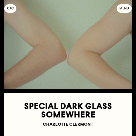
C
OLLECTIF
J
EUNE
C
INÉMA
MENU
SPECIAL DARK GLASS
SOMEWHERE
CHARLOTTE CLERMONT