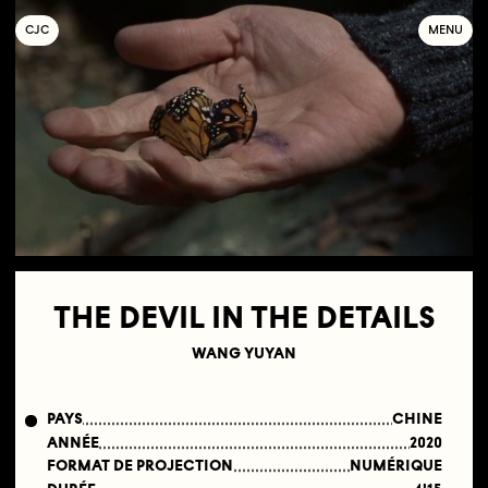
C
OLLECTIF
J
EUNE
C
INÉMA
MENU
THE DEVIL IN THE DETAILS
WANG YUYAN
PAYS
CHINE
ANNÉE
2020
FORMAT DE PROJECTION
NUMÉRIQUE