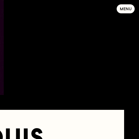
MENU
UIS,