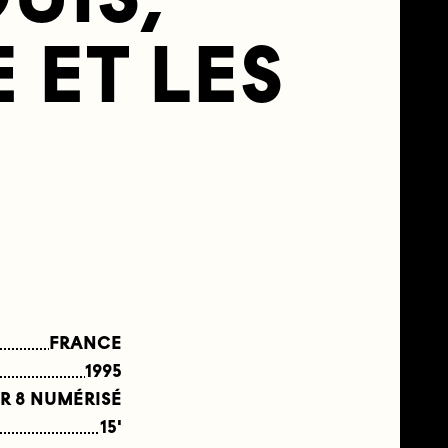
 ET LES
FRANCE
1995
R 8 NUMÉRISÉ
15'