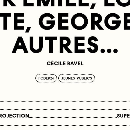
E, GEORGE
AUTRES...
CÉCILE RAVEL
FCDEP24
JEUNES-PUBLICS
PROJECTION
SUPE