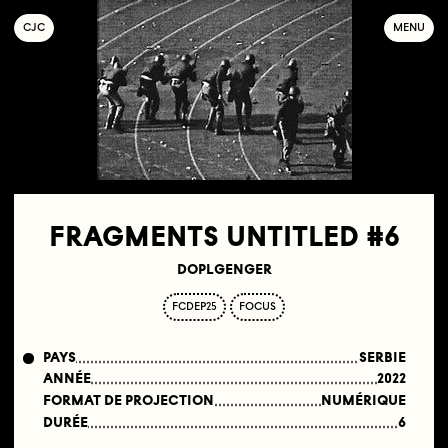
C
OLLECTIF
J
EUNE
C
INÉMA
MENU
FRAGMENTS UNTITLED #6
DOPLGENGER
FCDEP25
FOCUS
PAYS
SERBIE
ANNÉE
2022
FORMAT DE PROJECTION
NUMÉRIQUE
DURÉE
6