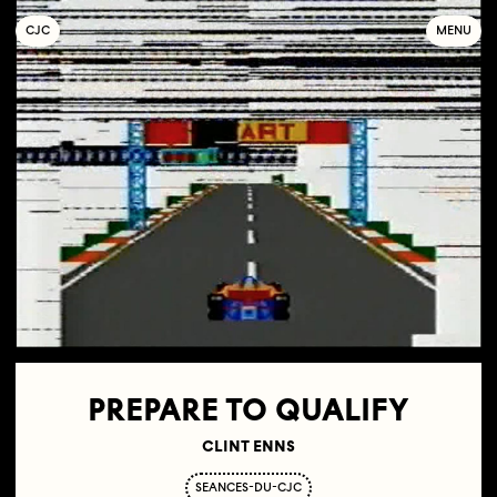
C
OLLECTIF
J
EUNE
C
INÉMA
MENU
PREPARE TO QUALIFY
CLINT ENNS
SEANCES-DU-CJC