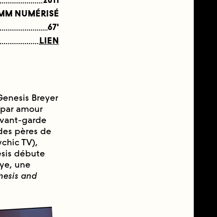
 MM NUMÉRISÉ
67'
LIEN
 Genesis Breyer
i par amour
avant-garde
des pères de
chic TV),
esis débute
aye, une
nesis and