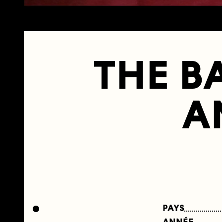
THE B
A
PAYS
ANNÉE