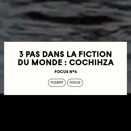
3 PAS DANS LA FICTION
DU MONDE : COCHIHZA
FOCUS N°6
FCDEP17
FOCUS
12.10.15
20H00—22H00
STUDIO DES URSULINES
10 RUE DES URSULINES
75005 PARIS
Session as part of the
Festival des Cinémas Différents et
Expérimentaux de Paris
.