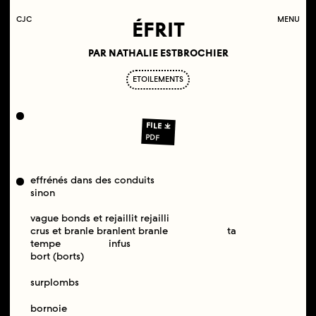
C
OLLECTIF
J
EUNE
C
INÉMA
MENU
ÉFRIT
PAR NATHALIE ESTBROCHIER
ETOILEMENTS
FILE
PDF
effrénés dans des conduits
sinon
vague bonds et rejaillit rejailli
crus et branle branlent branle ta
tempe infus
bort (borts)
surplombs
bornoie