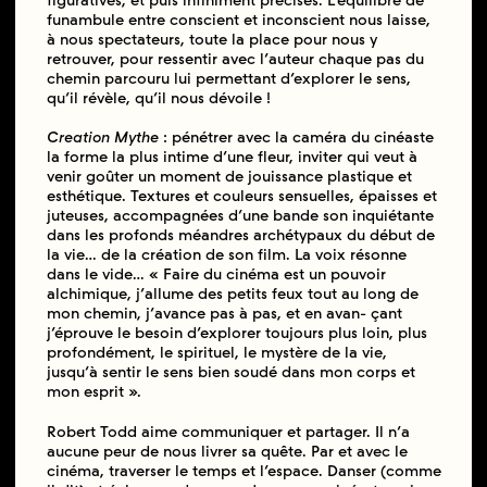
figuratives, et puis infiniment précises. L’équilibre de
funambule entre conscient et inconscient nous laisse,
à nous spectateurs, toute la place pour nous y
retrouver, pour ressentir avec l’auteur chaque pas du
chemin parcouru lui permettant d’explorer le sens,
qu’il révèle, qu’il nous dévoile !
Creation Mythe
: pénétrer avec la caméra du cinéaste
la forme la plus intime d’une fleur, inviter qui veut à
venir goûter un moment de jouissance plastique et
esthétique. Textures et couleurs sensuelles, épaisses et
juteuses, accompagnées d’une bande son inquiétante
dans les profonds méandres archétypaux du début de
la vie… de la création de son film. La voix résonne
dans le vide… « Faire du cinéma est un pouvoir
alchimique, j’allume des petits feux tout au long de
mon chemin, j’avance pas à pas, et en avan- çant
j’éprouve le besoin d’explorer toujours plus loin, plus
profondément, le spirituel, le mystère de la vie,
jusqu’à sentir le sens bien soudé dans mon corps et
mon esprit ».
Robert Todd aime communiquer et partager. Il n’a
aucune peur de nous livrer sa quête. Par et avec le
cinéma, traverser le temps et l’espace. Danser (comme