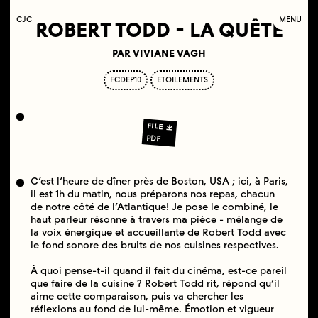
C
OLLECTIF
J
EUNE
C
INÉMA
MENU
ROBERT TODD - LA QUÊTE
PAR VIVIANE VAGH
FCDEP10
ETOILEMENTS
FILE
PDF
C’est l’heure de dîner près de Boston, USA ; ici, à Paris,
il est 1h du matin, nous préparons nos repas, chacun
de notre côté de l’Atlantique! Je pose le combiné, le
haut parleur résonne à travers ma pièce - mélange de
la voix énergique et accueillante de Robert Todd avec
le fond sonore des bruits de nos cuisines respectives.
À quoi pense-t-il quand il fait du cinéma, est-ce pareil
que faire de la cuisine ? Robert Todd rit, répond qu’il
aime cette comparaison, puis va chercher les
réflexions au fond de lui-même. Émotion et vigueur