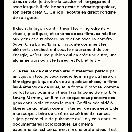
dans sa voix, je devine la passion et l’engagement
avec lesquels il réalise son geste cinématographique,
son geste créatif… Ce soir j’écoute en direct l’origine
de son geste.
Il décrit la façon dont il travail les « ingrédients »
visuels, plastiques, et sonores de ses films, sa relation
aux gens et aux choses, sa relation avec sa caméra
Super 8, sa Bolex 16mm. Il raconte comment les
éléments s’orchestrent sous le mouvement de son
énergie, «c’est une pulsion qui en crée une autre, une
alchimie qui nourrit le faiseur et l’objet fait ».
« Je réalise de deux manières différentes, parfois j’ai
un sujet en tête, je veux rendre hommage ou faire un
témoignage à quelqu’un ou à quelque chose, je filme
les éléments de ce sujet, et la forme s’impose, comme
ce fut le cas pour mon travail sur la peine de mort,
In
Loving Memory
, un film sur ce que nous pensons des
gens dans la vie et dans la mort. Ce film m’a aidé à
libérer ce qui était noué à l’intérieur de mon esprit, de
mon corps… faire du cinéma expérimental sur ces
sujets génère plus de puissance qu’il n’y en a dans les
documentaires sociologiques. Le cinéma
expérimental est personnel, il a une profondeur, il est