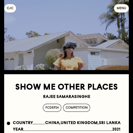
C
OLLECTIF
J
EUNE
C
INÉMA
MENU
SHOW ME OTHER PLACES
RAJEE SAMARASINGHE
FCDEP24
COMPETITION
COUNTRY
CHINA,UNITED KINGDOM,SRI LANKA
YEAR
2021