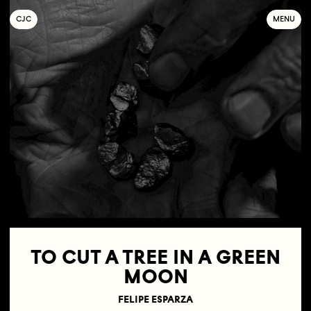
C
OLLECTIF
J
EUNE
C
INÉMA
MENU
TO CUT A TREE IN A GREEN
MOON
FELIPE ESPARZA