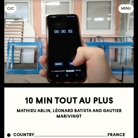
C
OLLECTIF
J
EUNE
C
INÉMA
MENU
10 MIN TOUT AU PLUS
MATHIEU ABLIN, LÉONARD BATISTA AND GAUTIER
MARIVINGT
COUNTRY
FRANCE