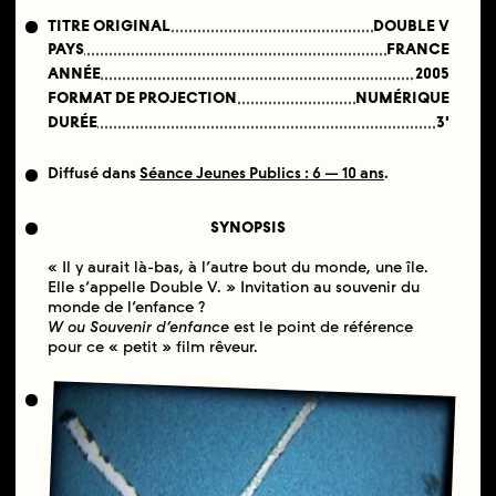
TITRE ORIGINAL
DOUBLE V
PAYS
FRANCE
ANNÉE
2005
FORMAT DE PROJECTION
NUMÉRIQUE
DURÉE
3'
Diffusé dans
Séance Jeunes Publics : 6 — 10 ans
.
SYNOPSIS
« Il y aurait là-bas, à l’autre bout du monde, une île.
Elle s’appelle Double V. » Invitation au souvenir du
monde de l’enfance ?
W ou Souvenir d’enfance
est le point de référence
pour ce « petit » film rêveur.