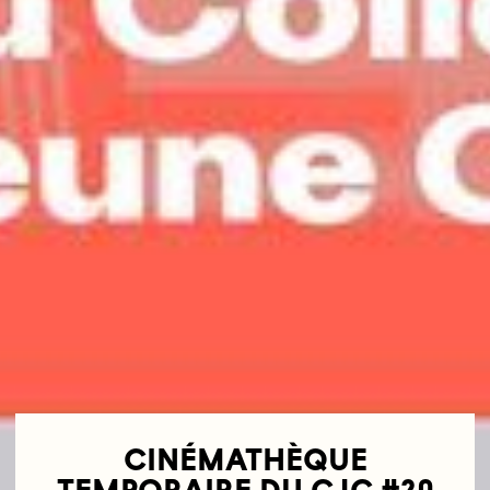
CINÉMATHÈQUE