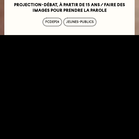
PROJECTION-DÉBAT, À PARTIR DE 15 ANS / FAIRE DES
IMAGES POUR PRENDRE LA PAROLE
FCDEP24
JEUNES-PUBLICS
14.10.22
14H30—16H00
CINÉMA LE GRAND ACTION
5 RUE DES ECOLES
75005 PARIS
RÉSERVATION
LIEN
TARIF
UNIQUE : 5€
CARTES UGC/MK2 ET CIP ACCEPTÉES
Séance faisant partie du
Festival des Cinémas
Différents et Expérimentaux de Paris
.
PROGRAMMÉE ET PRÉSENTÉE PAR LE PÔLE
TRANSMISSION DU COLLECTIF JEUNE CINÉMA
Le cinéma expérimental est très souvent et depuis ses
débuts un espace de visibilité pour celles et ceux
laissé.e.s de côté par une industrie cinématographique
traditionnelle et normative, ici des cinéastes afro-