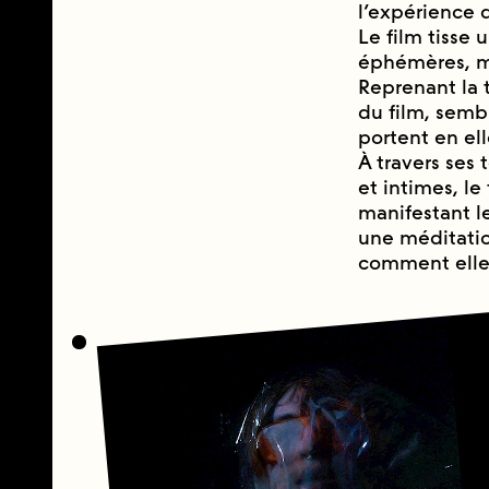
l’expérience q
Le film tisse
éphémères, mê
Reprenant la 
du film, semb
portent en ell
À travers ses
et intimes, le
manifestant l
une méditation
comment elle 