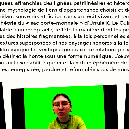
ueer, affranchies des lignées patrilinéaires et hété
 une mythologie de liens d’appartenance choisis et 
lant souvenirs et fiction dans un récit vivant et d
théorie du « sac porte-monnaie » d’Ursula K. Le Guin
lable à un réceptacle, reflète la manière dont les p
es des histoires fragmentées, à la fois personnelles e
 textures superposées et ses paysages sonores à la fo
 film évoque les vestiges spectraux de relations pas
e désir et la honte sous une forme numérique. L’œu
 sur la sociabilité queer et la nature éphémère de l
est enregistrée, perdue et reformulée sous de nouv