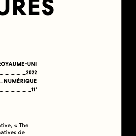
URES
ROYAUME-UNI
2022
NUMÉRIQUE
11'
tive, « The
natives de