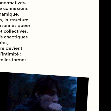
ronormatives.
de connexions
ynamique.
, la structure
ersonnes queer
t collectives.
is chaotiques
sées,
vre devient
’intimité :
elles formes.