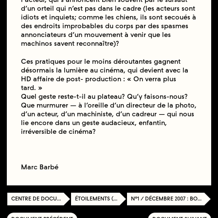
d’un orteil qui n’est pas dans le cadre (les acteurs sont
idiots et inquiets; comme les chiens, ils sont secoués à
des endroits improbables du corps par des spasmes
annonciateurs d’un mouvement à venir que les
machinos savent reconnaître)?
Ces pratiques pour le moins déroutantes gagnent
désormais la lumière au cinéma, qui devient avec la
HD affaire de post- production : « On verra plus
tard. »
Quel geste reste-t-il au plateau? Qu’y faisons-nous?
Que murmurer — à l’oreille d’un directeur de la photo,
d’un acteur, d’un machiniste, d’un cadreur — qui nous
lie encore dans un geste audacieux, enfantin,
irréversible de cinéma?
Marc Barbé
CENTRE DE DOCUMENTATION
ÉTOILEMENTS (2007-2010)
N°1 / DÉCEMBRE 2007 : BORDS, BORDURES