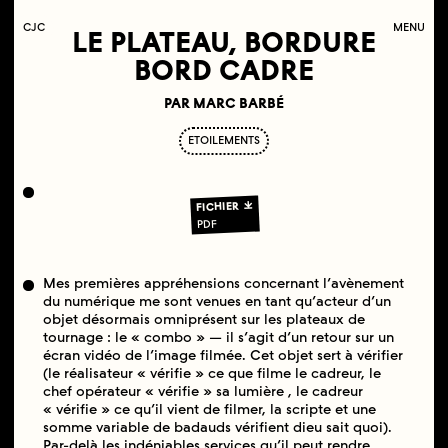
C
OLLECTIF
J
EUNE
C
INÉMA
MENU
LE PLATEAU, BORDURE
BORD CADRE
PAR MARC BARBÉ
ETOILEMENTS
FICHIER
PDF
Mes premières appréhensions concernant l’avènement
du numérique me sont venues en tant qu’acteur d’un
objet désormais omniprésent sur les plateaux de
tournage : le « combo » — il s’agit d’un retour sur un
écran vidéo de l’image filmée. Cet objet sert à vérifier
(le réalisateur « vérifie » ce que filme le cadreur, le
chef opérateur « vérifie » sa lumière , le cadreur
« vérifie » ce qu’il vient de filmer, la scripte et une
somme variable de badauds vérifient dieu sait quoi).
Par-delà les indéniables services qu’il peut rendre