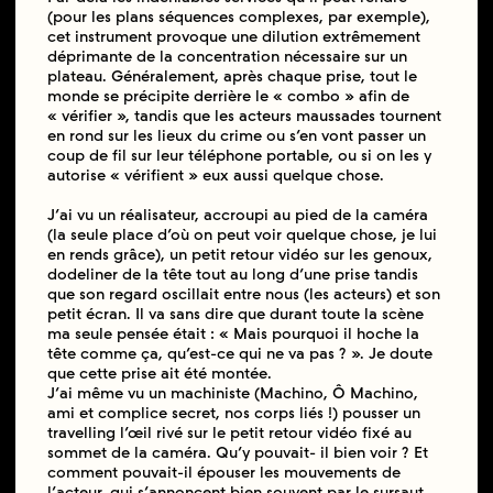
(pour les plans séquences complexes, par exemple),
cet instrument provoque une dilution extrêmement
déprimante de la concentration nécessaire sur un
plateau. Généralement, après chaque prise, tout le
monde se précipite derrière le « combo » afin de
« vérifier », tandis que les acteurs maussades tournent
en rond sur les lieux du crime ou s’en vont passer un
coup de fil sur leur téléphone portable, ou si on les y
autorise « vérifient » eux aussi quelque chose.
J’ai vu un réalisateur, accroupi au pied de la caméra
(la seule place d’où on peut voir quelque chose, je lui
en rends grâce), un petit retour vidéo sur les genoux,
dodeliner de la tête tout au long d’une prise tandis
que son regard oscillait entre nous (les acteurs) et son
petit écran. Il va sans dire que durant toute la scène
ma seule pensée était : « Mais pourquoi il hoche la
tête comme ça, qu’est-ce qui ne va pas ? ». Je doute
que cette prise ait été montée.
J’ai même vu un machiniste (Machino, Ô Machino,
ami et complice secret, nos corps liés !) pousser un
travelling l’œil rivé sur le petit retour vidéo fixé au
sommet de la caméra. Qu’y pouvait- il bien voir ? Et
comment pouvait-il épouser les mouvements de
l’acteur, qui s‘annoncent bien souvent par le sursaut