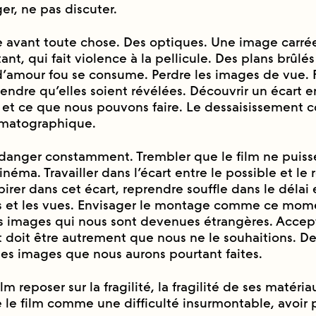
er, ne pas discuter.
le avant toute chose. Des optiques. Une image carré
tant, qui fait violence à la pellicule. Des plans brûle
 d’amour fou se consume. Perdre les images de vue. 
endre qu’elles soient révélées. Découvrir un écart 
 et ce que nous pouvons faire. Le dessaisissement
́matographique.
danger constamment. Trembler que le film ne puisse
néma. Travailler dans l’écart entre le possible et le re
espirer dans cet écart, reprendre souffle dans le délai 
s et les vues. Envisager le montage comme ce moment
 images qui nous sont devenues étrangères. Accept
t doit être autrement que nous ne le souhaitions. De
des images que nous aurons pourtant faites.
lm reposer sur la fragilité, la fragilité de ses matériau
e le film comme une difficulté insurmontable, avoir 