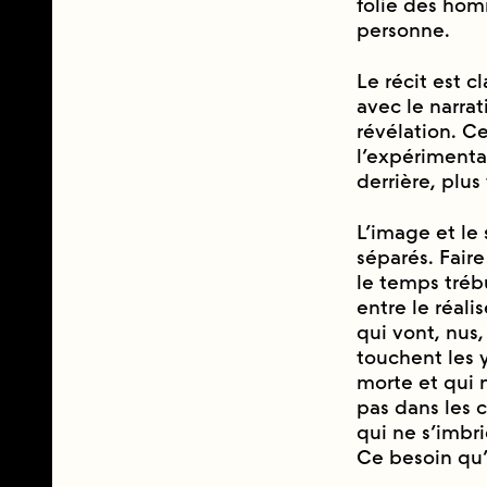
folie des hom
personne.
Le récit est 
avec le narrat
révélation. 
l’expérimenta
derrière, plus 
L’image et le 
séparés. Fai
le temps tré
entre le réali
qui vont, nus
touchent les y
morte et qui n
pas dans les c
qui ne s’imbri
Ce besoin qu’a