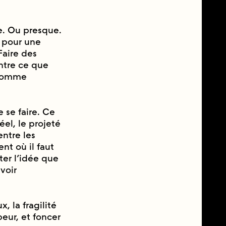
e. Ou presque.
́s pour une
Faire des
entre ce que
 comme
 se faire. Ce
́el, le projeté
entre les
 où il faut
er l’idée que
voir
x, la fragilité
peur, et foncer