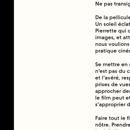
Ne pas transig
De la pellicu
Un soleil écla
Pierrette qui
images, et att
nous voulions
pratique cine
Se mettre en 
n’est pas du ci
et l’avéré, r
prises de vue
approcher des
le film peut e
s’approprier 
Faire tout le fi
nôtre. Prendr