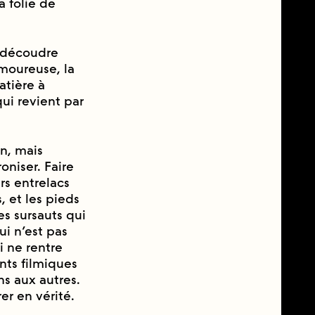
a folie de
n découdre
amoureuse, la
ière à
qui revient par
on, mais
oniser. Faire
rs entrelacs
s, et les pieds
es sursauts qui
ui n’est pas
i ne rentre
ents filmiques
ns aux autres.
 en vérité.