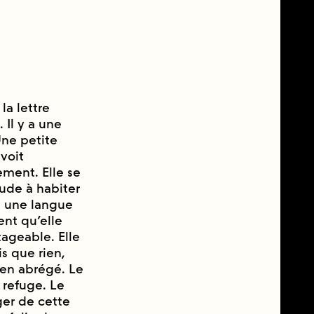
la lettre
 Il y a une
 Une petite
 voit
sement. Elle se
ude à habiter
le une langue
ent qu’elle
ageable. Elle
is que rien,
n abrégé. Le
e refuge. Le
ger de cette