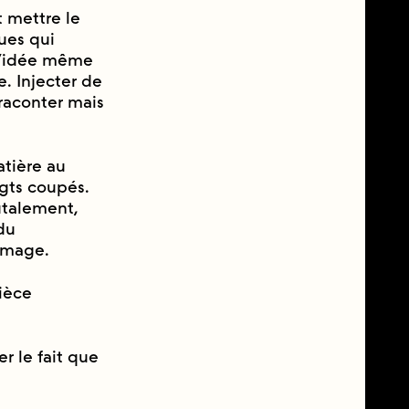
t mettre le
ues qui
’idée même
e. Injecter de
 raconter mais
tière au
gts coupés.
utalement,
du
’image.
ièce
er le fait que