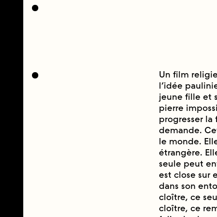
Un film relig
l’idée paulini
jeune fille et 
pierre impossib
progresser la 
demande. Cette
le monde. Elle
étrangère. E
seule peut en
est close sur 
dans son entou
cloître, ce se
cloître, ce r