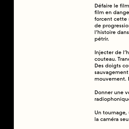
Défaire le fil
film en danger
forcent cette 
de progression
l’histoire dan
pétrir.
Injecter de l’
couteau. Tranc
Des doigts co
sauvagement p
mouvement. Fo
Donner une vo
radiophonique
Un tournage, u
la caméra seu