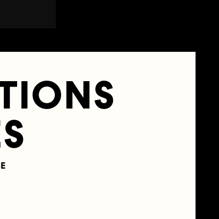
NTIONS
ES
SE