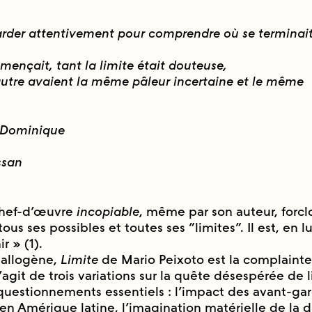
egarder attentivement pour comprendre où se terminai
mençait, tant la limite était douteuse,
’autre avaient la même pâleur incertaine et le même
Dominique
ssan
chef-d’œuvre
incopiable
, même par son auteur, forclo
ous ses possibles et toutes ses “limites”. Il est, en 
r » (1).
 allogène,
Limite
de Mario Peixoto est la complainte 
s’agit de trois variations sur la quête désespérée de l
s questionnements essentiels : l’impact des avant-ga
n Amérique latine, l’imagination matérielle de la d