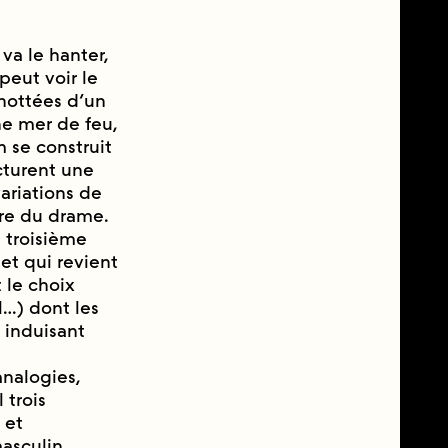
 va le hanter,
 peut voir le
ottées d’un
ne mer de feu,
m se construit
cturent une
variations de
ire du drame.
 troisième
 et qui revient
 le choix
l…) dont les
 induisant
analogies,
 trois
 et
asculin.