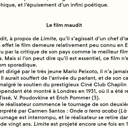
ique, et l’épuisement d’un infini poétique.
Le film maudit
dit, à propos de
Limite
, qu’il s’agissait d’un chef d
n effet le film demeure relativement peu connu en 
 élu par la critique de son pays comme le meilleur film
. Mais si l’on peut dire qu’il est essentiel, ce film n
om sporadique.
et dirigé par le très jeune Mario Peixoto, il n’a jamai
l aurait souffert de l’arrivée du parlant, et de son ca
malgré le soutien du prestigieux Ciné Club Chaplin
ependant été montré à Londres en 1931, où il a été
 Tissé, V. Poudovkine et Erich Pommer (3).
le réalisateur commence le tournage de son deuxiè
erprété par Carmen Santos :
Onde a terra acaba
(
Là 
ournage est interrompu, et le réalisateur se retire dan
 de vingt ans.
Limite
est projeté encore une fois en 1