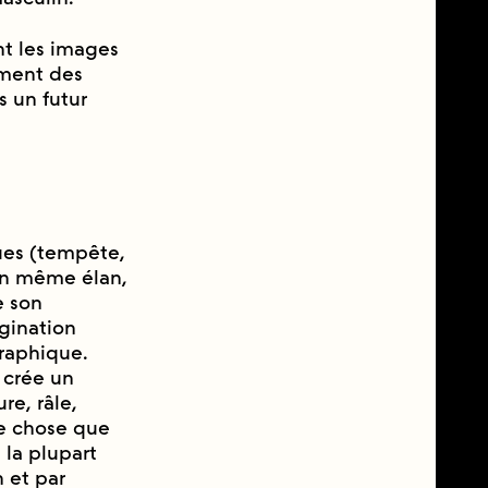
nt les images
ement des
s un futur
ues (tempête,
n même élan,
e son
gination
graphique.
 crée un
e, râle,
le chose que
 la plupart
n et par