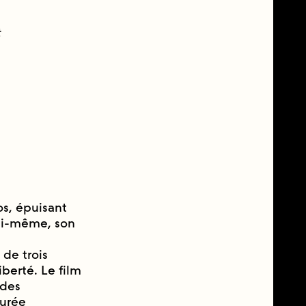
t
s, épuisant
lui-même, son
de trois
iberté. Le film
rdes
urée