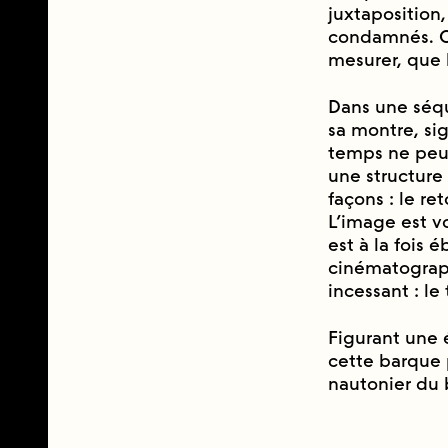
juxtaposition,
condamnés. Ou
mesurer, que l
Dans une séq
sa montre, sig
temps ne peut 
une structure 
façons : le re
L’image est v
est à la fois 
cinématograp
incessant : le
Figurant une e
cette barque p
nautonier du 