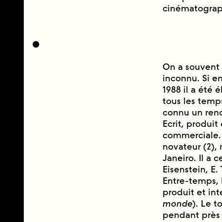
cinématograph
On a souvent 
inconnu. Si e
1988 il a été
tous les temps
connu un ren
Ecrit, produit 
commerciale. I
novateur (2), 
Janeiro. Il a c
Eisenstein, E.
Entre-temps, 
produit et int
monde
). Le t
pendant près