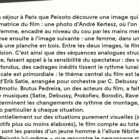
n séjour à Paris que Peixoto découvre une image qui
 matrice du film : une photo d’André Kertesz, où l’on
femme, encadré au niveau du cou par les mains men
se ensuite à l’image suivante : une femme, dans u
à une planche en bois. Entre les deux images, le fil
ion. C’est ainsi que des séquences analogues stru
e, faisant appel à la sensibilité du spectateur : des 
fondus, des cadrages inédits tissent le rythme luna
ale est primordiale : le thème central du film est la
d’Erik Satie, arrangée pour orchestre par C. Debussy
otiv. Brutus Pedreira, un des acteurs du film, a fait
e musiques (Satie, Debussy, Prokofiev, Borodin, Rave
éterminent les changements de rythme de montage,
 particulier à chaque situation.
ntiellement sur des situations purement visuelles (
tifs plus ou moins élaborés), le film compte au total
e sont les paroles d’un jeune homme à l’allure fébrile
- Peixoto lui-même – que rencontre le personnage m