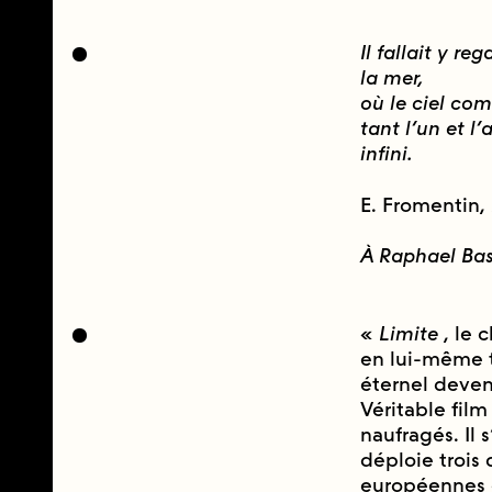
Il fallait y r
la mer,
où le ciel com
tant l’un et l
infini.
E. Fromentin,
À Raphael Ba
«
Limite
, le 
en lui-même t
éternel deveni
Véritable film
naufragés. Il 
déploie troi
européennes e