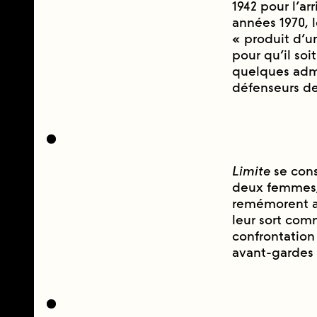
1942 pour l’arr
années 1970, 
« produit d’un
pour qu’il soi
quelques admir
défenseurs d
Limite
se cons
deux femmes, 
remémorent ai
leur sort com
confrontation 
avant-gardes 