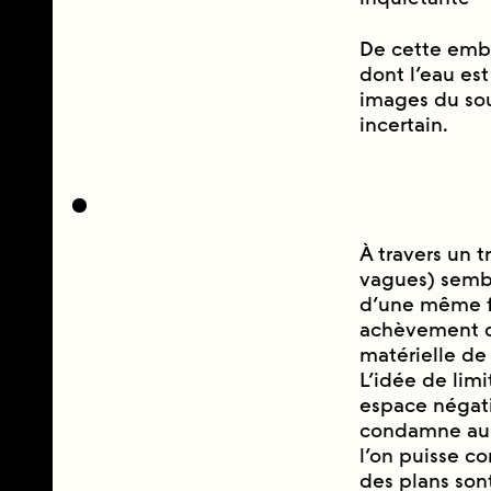
De cette emba
dont l’eau est
images du souv
incertain.
À travers un 
vagues) semble
d’une même fu
achèvement q
matérielle de
L’idée de lim
espace négati
condamne au si
l’on puisse co
des plans sont 