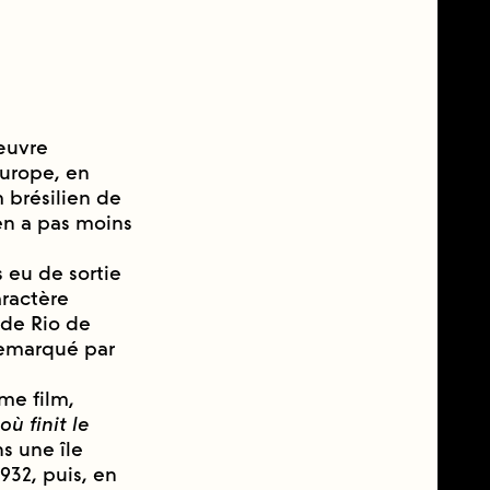
’œuvre
Europe, en
 brésilien de
’en a pas moins
s eu de sortie
ractère
 de Rio de
 remarqué par
me film,
où finit le
s une île
932, puis, en