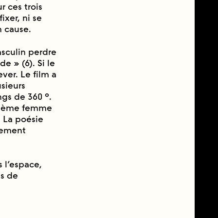
r ces trois
ixer, ni se
n cause.
asculin perdre
e » (6). Si le
ver. Le film a
usieurs
ings de 360 °.
xième femme
. La poésie
vement
s l’espace,
as de