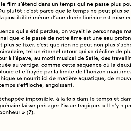
 le film s’étend dans un temps qui ne passe plus pou
 plutôt : c’est parce que le temps ne peut plus se f
a possibilité même d’une durée linéaire est mise e
uence qui a été perdue, on voyait le personnage m
nal que « le passé de notre âme est une eau profond
plus se fixer, c’est que rien ne peut non plus s’ache
circulaire, tel un éternel retour qui se décline de pl
tour à l’épave, au motif musical de Satie, des travell
ouée au vertige, comme cette séquence où la deu
éblouie et effrayée par la limite de l’horizon maritime
hique se nourrit ici de matière aquatique, de mou
 temps s’effiloche, angoissant.
́chappée impossible, à la fois dans le temps et dan
récaire laisse présager l’issue tragique. « Il n’y a p
bonheur » (7).