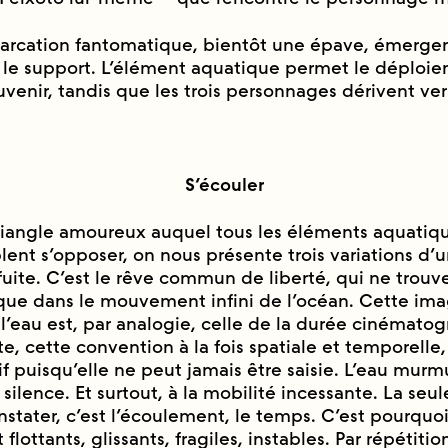
rcation fantomatique, bientôt une épave, émerge
 le support. L’élément aquatique permet le déploi
enir, tandis que les trois personnages dérivent ver
S’écouler
triangle amoureux auquel tous les éléments aquatiq
nt s’opposer, on nous présente trois variations d’u
ite. C’est le rêve commun de liberté, qui ne trouv
ue dans le mouvement infini de l’océan. Cette ima
 l’eau est, par analogie, celle de la durée cinémato
ite, cette convention à la fois spatiale et temporelle,
f puisqu’elle ne peut jamais être saisie. L’eau murmur
lence. Et surtout, à la mobilité incessante. La seu
nstater, c’est l’écoulement, le temps. C’est pourquoi
flottants, glissants, fragiles, instables. Par répétitio