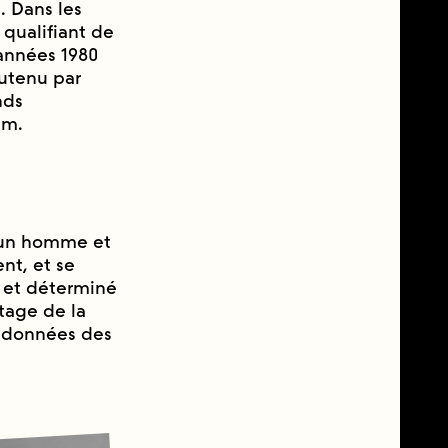
). Dans les
 qualifiant de
années 1980
outenu par
nds
lm.
, un homme et
nt, et se
 et déterminé
tage de la
s données des