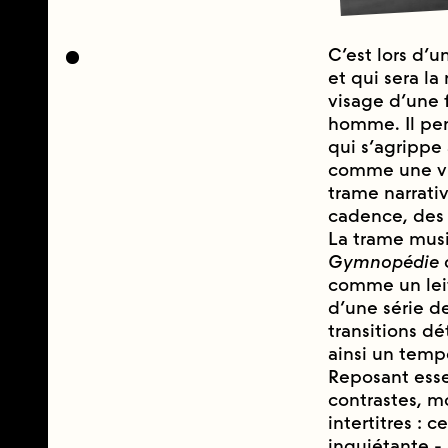
C’est lors d’u
et qui sera la
visage d’une 
homme. Il pen
qui s’agrippe 
comme une vis
trame narrativ
cadence, des 
La trame music
Gymnopédie
comme un leitm
d’une série d
transitions d
ainsi un tempo
Reposant esse
contrastes, mo
intertitres : c
inquiétante 