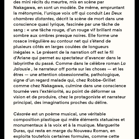
des mini récits du meurtre, mis en scène par
Nakagawa, en sont un modèle. De même, empruntant
la métonymie, l’unique voix off qui conduit
Les Deux
chambres distantes
, décrit la scène de mort dans une
conscience quasi lyrique, fascinée par une tâche de
sang : « une tâche rouge, d’un rouge vif brillant mais
sombre aux ombres presque noires. Elle forme une
rosace irrégulière au contour net qui s’étend de
plusieurs côtés en larges coulées de longueurs
inégales ». Le présent de la narration off est le fil
d’Ariane qui permet au spectateur d’avancer dans le
labyrinthe du passé. Comme dans le célèbre roman
La
Jalousie
, le narrateur off porte sur les choses — et les
êtres — une attention obsessionnelle, pathologique,
signe d’un regard malade qui, chez Robbe-Grillet
comme chez Nakagawa, culmine dans une conscience
tournée vers l’extériorité, au point de déformer sa
vision et de produire, chez le protagoniste et narrateur
principal, des imaginations proches du délire.
Césarée
est un poème musical, une véritable
composition plastique qui mêle éléments statuaires et
monumentaux à la voix et à la musique. Marguerite
Duras, qui resta en marge du Nouveau Roman, en
exploita toutefois certaines formules, comme cette