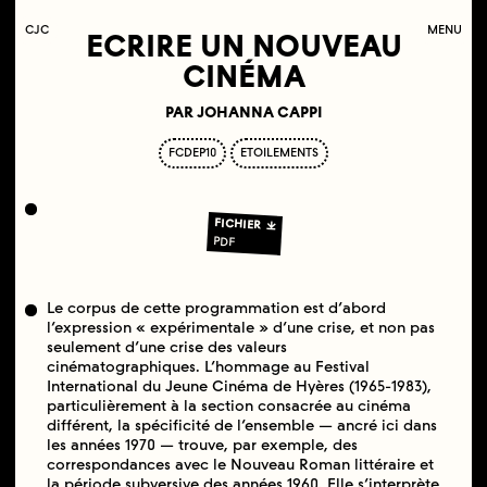
C
OLLECTIF
J
EUNE
C
INÉMA
MENU
ECRIRE UN NOUVEAU
CINÉMA
PAR JOHANNA CAPPI
FCDEP10
ETOILEMENTS
FICHIER
PDF
Le corpus de cette programmation est d’abord
l’expression « expérimentale » d’une crise, et non pas
seulement d’une crise des valeurs
cinématographiques. L’hommage au Festival
International du Jeune Cinéma de Hyères (1965-1983),
particulièrement à la section consacrée au cinéma
différent, la spécificité de l’ensemble — ancré ici dans
les années 1970 — trouve, par exemple, des
correspondances avec le Nouveau Roman littéraire et
la période subversive des années 1960. Elle s’interprète