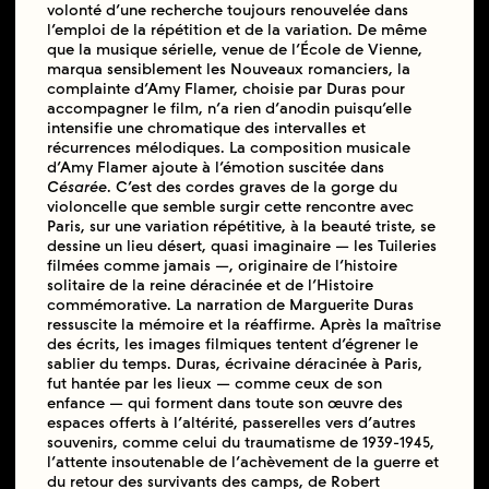
volonté d’une recherche toujours renouvelée dans
l’emploi de la répétition et de la variation. De même
que la musique sérielle, venue de l’École de Vienne,
marqua sensiblement les Nouveaux romanciers, la
complainte d’Amy Flamer, choisie par Duras pour
accompagner le film, n’a rien d’anodin puisqu’elle
intensifie une chromatique des intervalles et
récurrences mélodiques. La composition musicale
d’Amy Flamer ajoute à l’émotion suscitée dans
Césarée
. C’est des cordes graves de la gorge du
violoncelle que semble surgir cette rencontre avec
Paris, sur une variation répétitive, à la beauté triste, se
dessine un lieu désert, quasi imaginaire — les Tuileries
filmées comme jamais —, originaire de l’histoire
solitaire de la reine déracinée et de l’Histoire
commémorative. La narration de Marguerite Duras
ressuscite la mémoire et la réaffirme. Après la maîtrise
des écrits, les images filmiques tentent d’égrener le
sablier du temps. Duras, écrivaine déracinée à Paris,
fut hantée par les lieux — comme ceux de son
enfance — qui forment dans toute son œuvre des
espaces offerts à l’altérité, passerelles vers d’autres
souvenirs, comme celui du traumatisme de 1939-1945,
l’attente insoutenable de l’achèvement de la guerre et
du retour des survivants des camps, de Robert