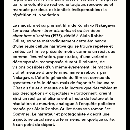
par une volonté de recherche toujours renouvelée et
marquée par deux existentiels indispensables : la
répétition et la variation.
Le macabre et surprenant film de Kunihiko Nakagawa,
Les deux cham- bres distantes
et ou
Les deux
chambres discrètes
(1975), dédié à Alain Robbe-
Grillet, expose méthodiquement cette éminence
d’une seule cellule narrative qui se trouve répétée et
variée. Le film se présente moins comme un récit que
comme l’énumération, par strates, d’une variante
décomposée-recomposée durant 11 minutes, de
visions possibles d’un même événement : le maculé
viol et meurtre d’une femme, narré à rebours par
Nakagawa. L’étoffe générale du film est connue du
spectateur dès le début, mais de façon très lacunaire.
C’est au fur et à mesure de la lecture que des tableaux
aux descriptions « objectales » s’ordonnent, créant
ainsi un réel parallélisme entre l’acte de lecture et la
résolution du meurtre, analogue à l’enquête policière
menée par Alain Robbe-Grillet dans son roman
Les
Gommes
. Le narrateur et protagoniste y décrit une
trajectoire circulaire qui le ramène, en quelque sorte,
à son point de départ.