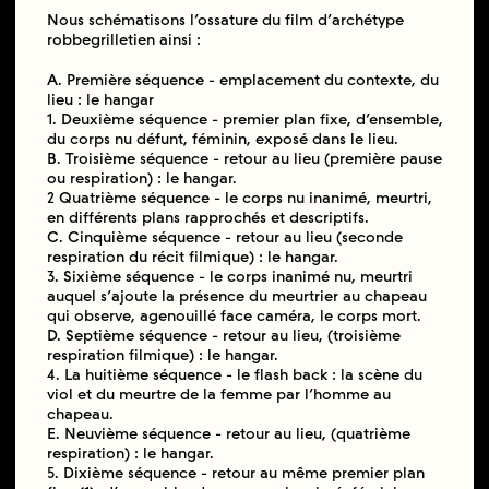
Nous schématisons l’ossature du film d’archétype
robbegrilletien ainsi :
A. Première séquence - emplacement du contexte, du
lieu : le hangar
1. Deuxième séquence - premier plan fixe, d’ensemble,
du corps nu défunt, féminin, exposé dans le lieu.
B. Troisième séquence - retour au lieu (première pause
ou respiration) : le hangar.
2 Quatrième séquence - le corps nu inanimé, meurtri,
en différents plans rapprochés et descriptifs.
C. Cinquième séquence - retour au lieu (seconde
respiration du récit filmique) : le hangar.
3. Sixième séquence - le corps inanimé nu, meurtri
auquel s’ajoute la présence du meurtrier au chapeau
qui observe, agenouillé face caméra, le corps mort.
D. Septième séquence - retour au lieu, (troisième
respiration filmique) : le hangar.
4. La huitième séquence - le flash back : la scène du
viol et du meurtre de la femme par l’homme au
chapeau.
E. Neuvième séquence - retour au lieu, (quatrième
respiration) : le hangar.
5. Dixième séquence - retour au même premier plan