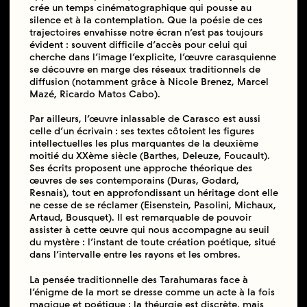
crée un temps cinématographique qui pousse au
silence et à la contemplation. Que la poésie de ces
trajectoires envahisse notre écran n’est pas toujours
évident : souvent difficile d’accès pour celui qui
cherche dans l’image l’explicite, l’œuvre carasquienne
se découvre en marge des réseaux traditionnels de
diffusion (notamment grâce à Nicole Brenez, Marcel
Mazé, Ricardo Matos Cabo).
Par ailleurs, l’œuvre inlassable de Carasco est aussi
celle d’un écrivain : ses textes côtoient les figures
intellectuelles les plus marquantes de la deuxième
moitié du XXème siècle (Barthes, Deleuze, Foucault).
Ses écrits proposent une approche théorique des
œuvres de ses contemporains (Duras, Godard,
Resnais), tout en approfondissant un héritage dont elle
ne cesse de se réclamer (Eisenstein, Pasolini, Michaux,
Artaud, Bousquet). Il est remarquable de pouvoir
assister à cette œuvre qui nous accompagne au seuil
du mystère : l’instant de toute création poétique, situé
dans l’intervalle entre les rayons et les ombres.
La pensée traditionnelle des Tarahumaras face à
l’énigme de la mort se dresse comme un acte à la fois
magique et poétique : la théurgie est discrète, mais