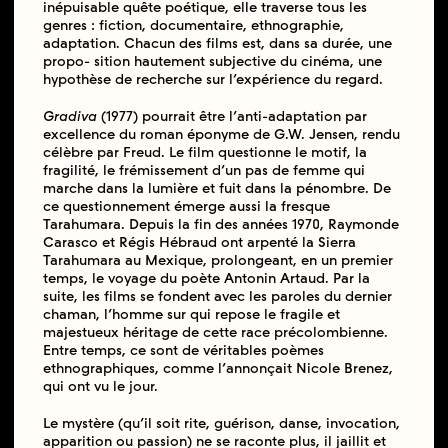
inépuisable quête poétique, elle traverse tous les
genres : fiction, documentaire, ethnographie,
adaptation. Chacun des films est, dans sa durée, une
propo- sition hautement subjective du cinéma, une
hypothèse de recherche sur l’expérience du regard.
Gradiva
(1977) pourrait être l’anti-adaptation par
excellence du roman éponyme de G.W. Jensen, rendu
célèbre par Freud. Le film questionne le motif, la
fragilité, le frémissement d’un pas de femme qui
marche dans la lumière et fuit dans la pénombre. De
ce questionnement émerge aussi la fresque
Tarahumara. Depuis la fin des années 1970, Raymonde
Carasco et Régis Hébraud ont arpenté la Sierra
Tarahumara au Mexique, prolongeant, en un premier
temps, le voyage du poète Antonin Artaud. Par la
suite, les films se fondent avec les paroles du dernier
chaman, l’homme sur qui repose le fragile et
majestueux héritage de cette race précolombienne.
Entre temps, ce sont de véritables poèmes
ethnographiques, comme l’annonçait Nicole Brenez,
qui ont vu le jour.
Le mystère (qu’il soit rite, guérison, danse, invocation,
apparition ou passion) ne se raconte plus, il jaillit et