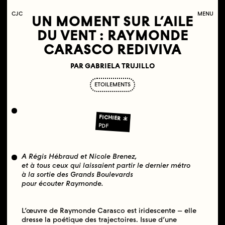
C
OLLECTIF
J
EUNE
C
INÉMA
MENU
UN MOMENT SUR L’AILE
DU VENT : RAYMONDE
CARASCO REDIVIVA
PAR GABRIELA TRUJILLO
ETOILEMENTS
FICHIER
PDF
A Régis Hébraud et Nicole Brenez,
et à tous ceux qui laissaient partir le dernier métro
à la sortie des Grands Boulevards
pour écouter Raymonde.
L’œuvre de Raymonde Carasco est iridescente – elle
dresse la poétique des trajectoires. Issue d’une