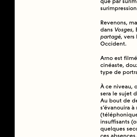
que par surimp
surimpression.
Revenons, mai
dans
Vosges
,
partagé
, vers
Occident.
Arno est filme
cinéaste, do
type de portrai
À ce niveau,
sera le sujet 
Au bout de deu
s’évanouira a
(téléphonique
insuffisants (
quelques seco
ces absences. 