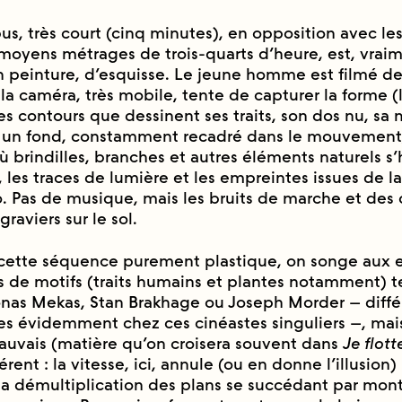
s, très court (cinq minutes), en opposition avec le
 moyens métrages de trois-quarts d’heure, est, vrai
en peinture, d’esquisse. Le jeune homme est filmé d
 caméra, très mobile, tente de capturer la forme (
les contours que dessinent ses traits, son dos nu, sa
r un fond, constamment recadré dans le mouvement
̀ brindilles, branches et autres éléments naturels s
s, les traces de lumière et les empreintes issues de l
. Pas de musique, mais les bruits de marche et des 
raviers sur le sol.
cette séquence purement plastique, on songe aux e
s de motifs (traits humains et plantes notamment) te
onas Mekas, Stan Brakhage ou Joseph Morder – diffé
es évidemment chez ces cinéastes singuliers –, mai
auvais (matière qu’on croisera souvent dans
Je flott
férent : la vitesse, ici, annule (ou en donne l’illusion) 
 démultiplication des plans se succédant par mon