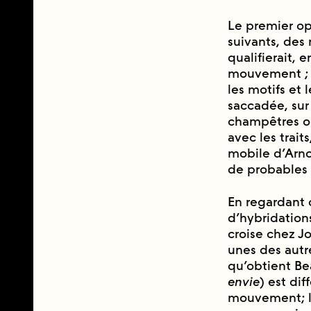
Le premier opu
suivants, des
qualifierait, 
mouvement ; la
les motifs et 
saccadée, su
champêtres ou
avec les trait
mobile d’Arno
de probables g
En regardant 
d’hybridation
croise chez J
unes des autr
qu’obtient Be
envie
) est dif
mouvement; la