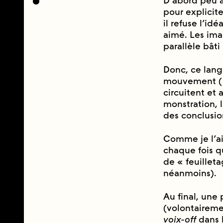
D’abord peu au
pour explicite
il refuse l’ide
aimé. Les im
parallèle bâ
Donc, ce lang
mouvement (
circuitent et 
monstration, l
des conclusio
Comme je l’ai 
chaque fois que
de « feuilleta
néanmoins).
Au final, une 
(volontairemen
voix-off
dans l