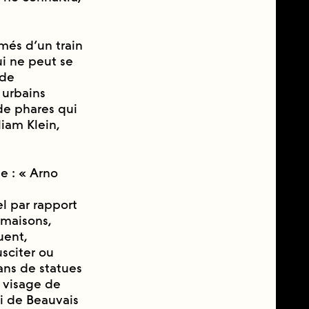
més d’un train
ui ne peut se
 de
 urbains
de phares qui
iam Klein,
se : « Arno
l par rapport
 (maisons,
quent,
usciter ou
lans de statues
 visage de
ui de Beauvais