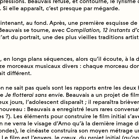
ressions. Beauvais refuse, et contourne, le lyrisme 
 Si elle apparaît, c’est presque par mégarde.
ntenant, au fond. Après, une première esquisse de
 Beauvais se tourne, avec
Compilation, 12 instants d
 l’art du portrait, une des plus vieilles traditions arti
́, en longs plans séquences, alors qu’il écoute, à 
uze morceaux musicaux divers : chaque morceau donn
t différent.
 on ne sait pas quels sont les rapports entre les de
de
Je flotterai sans envie
. Beauvais a un projet de fil
x jours, l’adolescent disparaît ; il reparaîtra brièv
̀ nouveau : Beauvais a enregistré leurs rares conversa
s ?). Les éléments pour construire le film initial s’av
on ne verra le visage d’Arno qu’à la dernière image 
ndes), le cinéaste construira son moyen métrage 
Le film est l’envers, le creux, du projet initial (qu’on