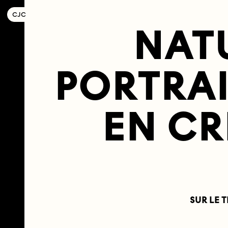
C
OLLECTIF
J
EUNE
C
INÉMA
NAT
PORTRAI
EN CR
SUR LE 