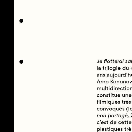
Je flotterai s
la trilogie du
ans aujourd’h
Arno Kononow, 
multidirection
constitue une 
filmiques trè
convoqués (l
non partagé
,
c’est de cette
plastiques trè