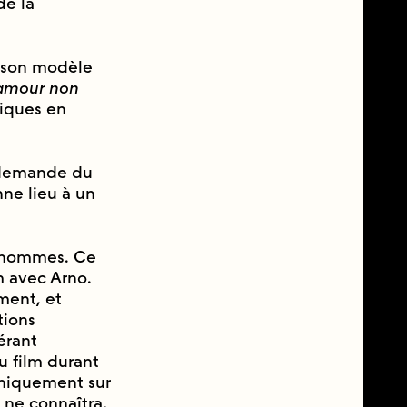
de la
 son modèle
’amour non
stiques en
la demande du
e lieu à un
ux hommes. Ce
m avec Arno.
ement, et
tions
érant
du film durant
uniquement sur
 ne connaîtra,