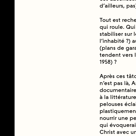
d’ailleurs, pas
Tout est reche
qui roule. Qui
stabiliser sur
l’inhabité ?)
(plans de gar
tendent vers
1958) ?
Après ces tâ
n’est pas là, 
documentaire,
à la littéra
pelouses éclai
plastiquement,
nourrir une pe
qui évoquera
Christ avec un