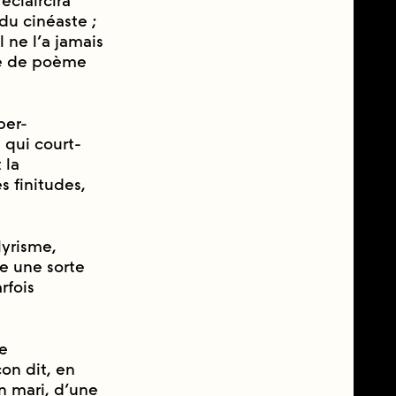
́claircira
u cinéaste ;
il ne l’a jamais
e de poème
per-
 qui court-
 la
s finitudes,
lyrisme,
re une sorte
rfois
́e
̧on dit, en
un mari, d’une