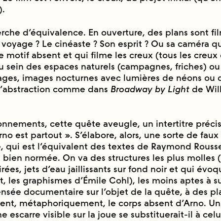
).
rche d’équivalence. En ouverture, des plans sont fil
 voyage ? Le cinéaste ? Son esprit ? Ou sa caméra q
 le motif absent et qui filme les creux (tous les creux
 au sein des espaces naturels (campagnes, friches) ou
ages, images nocturnes avec lumières de néons ou 
 l’abstraction comme dans
Broadway by Light
de Will
tonnements, cette quête aveugle, un intertitre préci
Arno est partout ». S’élabore, alors, une sorte de faux
 qui est l’équivalent des textes de Raymond Rousse
ture bien normée. On va des structures les plus molles
rées, jets d’eau jaillissants sur fond noir et qui évo
 les graphismes d’Émile Cohl), les moins aptes à s
nsée documentaire sur l’objet de la quête, à des p
ient, métaphoriquement, le corps absent d’Arno. Un
e escarre visible sur la joue se substituerait-il à cel