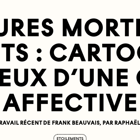
URES MORTE
TS : CART
EUX D’UNE 
AFFECTIVE
TRAVAIL RÉCENT DE FRANK BEAUVAIS, PAR RAPHAË
ETOILEMENTS