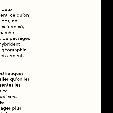
s deux
ment, ce qu’on
e dos, en
les formes),
 marche
, de paysages
’hybrident
a géographie
crissements
sthétiques
lles qu’on les
rentes les
s ce
erai sans
le
tages plus