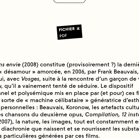
FICHIER
PDF
ans envie
(2008) constitue (provisoirement ?) la dernie
 « désamour » amorcée, en 2006, par Frank Beauvais
ui, avec
Vosges
, suite à la rencontre d’un garçon de
qu’il a vainement tenté de séduire. Le dispositif
nel et polysémique mis en place par (et pour) ces f
sorte de « machine célibataire » génératrice d’esth
s personnelles : Beauvais, Koronow, les artefacts cultu
es chansons du deuxième opus,
Compilation, 12 ins
 2007), la nature, les images, tout est constamment e
 diachronie que naissent et se nourrissent les subst
s particulières générées par ces films.