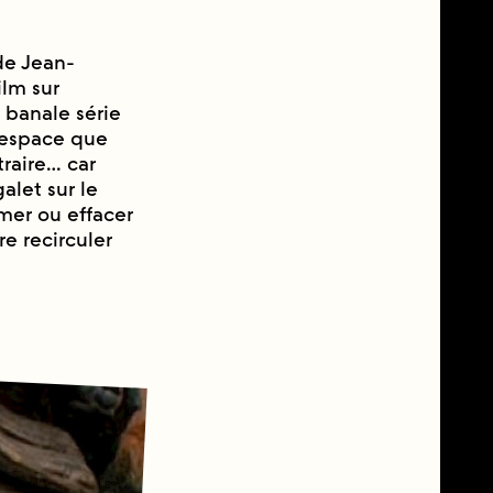
e Jean-
ilm sur
e banale série
l’espace que
traire… car
alet sur le
mer ou effacer
re recirculer