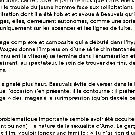
dible, car recouverte par une musique forte, elle s’e
r le trouble du jeune homme face aux sollicitations d
́alisation dont il a été l’objet et avoue à Beauvais qu’
ages, elles, demeurent autonomes, comme une sort
ti uniquement sur les absences et les lignes de fuite.
age complexe et composite qui a débuté dans l’hy
Vosges
donne l’impression d’une série d’instantanés
annulent la vitesse) se termine dans l’énumération et
aissant, au spectateur, le soin de trouver des fins, de
ns.
signalé plus haut, Beauvais évite de verser dans le 
 l’occasion s’en présente, il le contourne : il préfè
ge » des images à la surimpression (qu’on décèle pa
problématique importante semble avoir été occulte
t ou non) : la nature de la sexualité d’Arno. Le garc
e film, vouloir fonder une famille : « Tu n’as rien d’