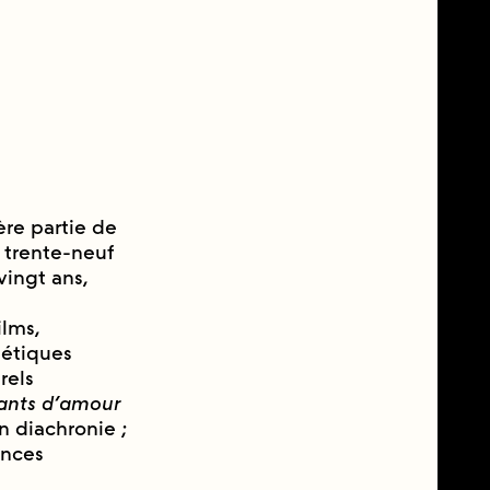
̀re partie de
, trente-neuf
 vingt ans,
ilms,
étiques
rels
tants d’amour
n diachronie ;
ances