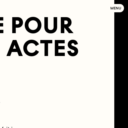
MENU
E POUR
N ACTES
S