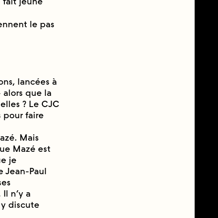
̀ fait jeune
ennent le pas
ns, lancées à
 alors que la
nelles ? Le CJC
s pour faire
azé. Mais
que Mazé est
ue je
e Jean-Paul
ses
Il n’y a
y discute