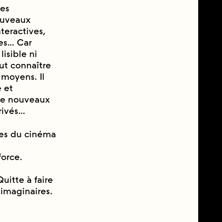
des
nouveaux
teractives,
ges… Car
lisible ni
ut connaître
 moyens. Il
e et
 de nouveaux
rivés…
es du cinéma
force.
itte à faire
 imaginaires.