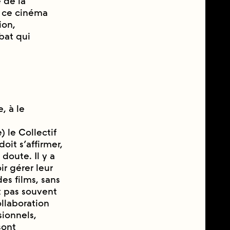
e de la
 ce cinéma
ion,
bat qui
, à le
) le Collectif
oit s’affirmer,
doute. Il y a
r gérer leur
des films, sans
nt pas souvent
llaboration
sionnels,
sont