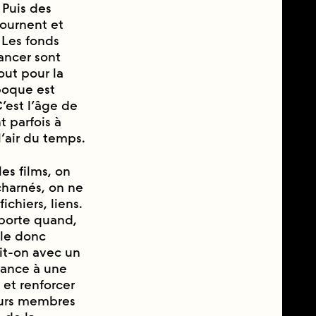
 Puis des
tournent et
. Les fonds
ancer sont
tout pour la
́poque est
est l’âge de
 parfois à
l’air du temps.
les films, on
harnés, on ne
chiers, liens.
importe quand,
lle donc
it-on avec un
geance à une
 et renforcer
sieurs membres