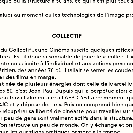
poque où la structure a 50 ans, ce qui n’est plus tout a
évaluer au moment où les technologies de l’image pr
COLLECTIF
 du Collectif Jeune Cinéma suscite quelques réflexio
es. Est-il donc raisonnable de jouer le « collectif »
ante nous incite à l’individuel et aux actions person
́ritiers des années 70 où il fallait se serrer les coude
ser des films en marge.
st née de plusieurs énergies dont celle de Marcel M
es 80, c’est Jean-Paul Dupuis qui la perpétue alors 
son travail alimentaire à l’AFP. C’est à ce moment q
CJC et y dépose des lms. Puis on comprend bien qu
récupérer sa liberté de cinéaste pour travailler sur 
car peu de gens sont vraiment actifs dans la structure. 
on retrouve un peu de monde. On y échange et on 
t que les questions pratiques passent à la trappe.