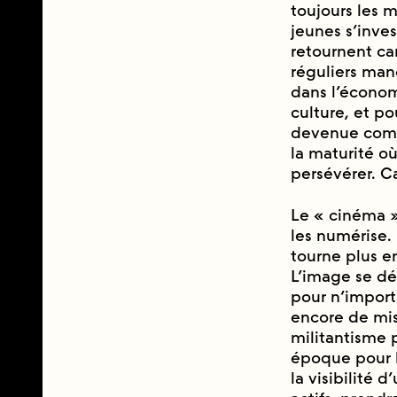
toujours les m
jeunes s’inves
retournent car
réguliers man
dans l’économ
culture, et po
devenue comme
la maturité ou
persévérer. 
Le « cinéma »
les numérise.
tourne plus en
L’image se dé
pour n’importe
encore de mis
militantisme pe
époque pour l
la visibilité