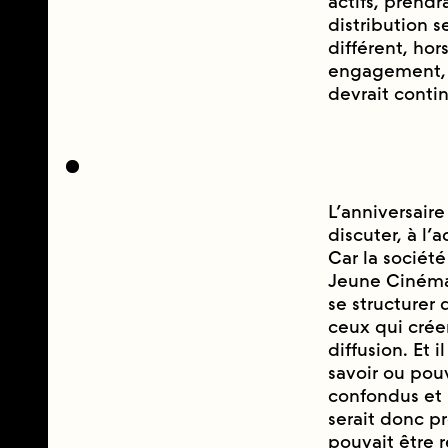
actifs, prendr
distribution 
différent, ho
engagement, de
devrait conti
L’anniversaire 
discuter, à l’
Car la sociét
Jeune Cinéma.
se structurer 
ceux qui crée
diffusion. Et 
savoir ou pouv
confondus et 
serait donc pr
pouvait être 