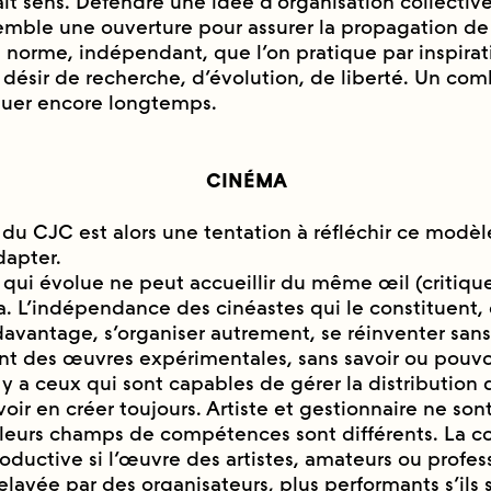
ait sens. Défendre une idée d’organisation collectiv
semble une ouverture pour assurer la propagation de
rs norme, indépendant, que l’on pratique par inspirat
́sir de recherche, d’évolution, de liberté. Un com
nuer encore longtemps.
CINÉMA
du CJC est alors une tentation à réfléchir ce modèle
adapter.
é qui évolue ne peut accueillir du même œil (critique
 L’indépendance des cinéastes qui le constituent, d
davantage, s’organiser autrement, se réinventer sans 
nt des œuvres expérimentales, sans savoir ou pouvoi
il y a ceux qui sont capables de gérer la distribution 
oir en créer toujours. Artiste et gestionnaire ne so
leurs champs de compétences sont différents. La co
oductive si l’œuvre des artistes, amateurs ou profes
relayée par des organisateurs, plus performants s’ils 