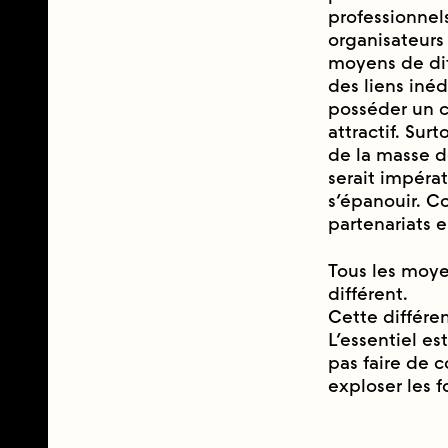
professionnels
organisateurs
moyens de dif
des liens iné
posséder un c
attractif. Sur
de la masse d
serait impéra
s’épanouir. C
partenariats e
Tous les moye
différent.
Cette différe
L’essentiel es
pas faire de c
exploser les f