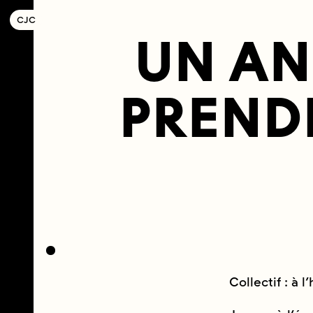
C
OLLECTIF
J
EUNE
C
INÉMA
UN AN
PRENDR
Collectif : à 