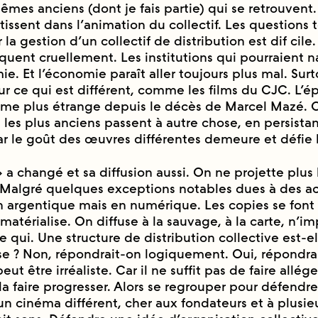
êmes anciens (dont je fais partie) qui se retrouvent.
tissent dans l’animation du collectif. Les questions 
 la gestion d’un collectif de distribution est dif cile
quent cruellement. Les institutions qui pourraient n
ie. Et l’économie paraît aller toujours plus mal. Sur
ur ce qui est différent, comme les films du CJC. L’e
 plus étrange depuis le décès de Marcel Mazé. C’
̀ les plus anciens passent à autre chose, en persistant
Car le goût des œuvres différentes demeure et défie 
 a changé et sa diffusion aussi. On ne projette plus 
 Malgré quelques exceptions notables dues à des ac
 argentique mais en numérique. Les copies se font fi
matérialise. On diffuse à la sauvage, à la carte, n’
 qui. Une structure de distribution collective est-e
e ? Non, répondrait-on logiquement. Oui, répondra
ut être irréaliste. Car il ne suffit pas de faire allé
a faire progresser. Alors se regrouper pour défendre
 d’un cinéma différent, cher aux fondateurs et à plu