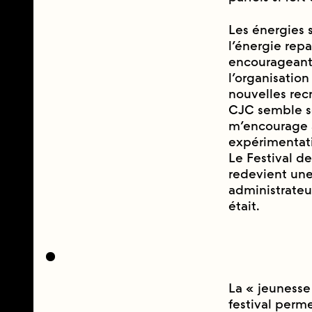
Les énergies 
l’énergie repa
encourageant de
l’organisation
nouvelles recru
CJC semble se 
m’encourage à
expérimentati
Le Festival d
redevient une
administrateur
était.
La « jeunesse 
festival perme