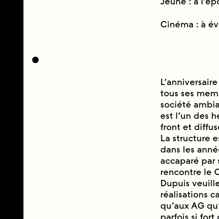
Jeune : à l’é
Cinéma : à 
L’anniversaire
tous ses membr
société ambi
est l’un des he
front et diffu
La structure e
dans les anné
accaparé par 
rencontre le 
Dupuis veuille 
réalisations 
qu’aux AG qu’
parfois si for