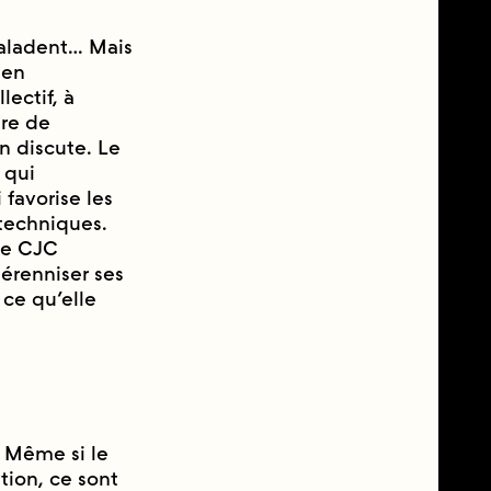
 baladent… Mais
 en
ectif, à
ire de
on discute. Le
 qui
 favorise les
 techniques.
 Le CJC
́renniser ses
 ce qu’elle
 Même si le
tion, ce sont