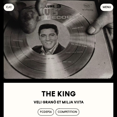
C
OLLECTIF
J
EUNE
C
INÉMA
MENU
THE KING
VELI GRANÖ ET MILJA VIITA
FCDEP26
COMPETITION