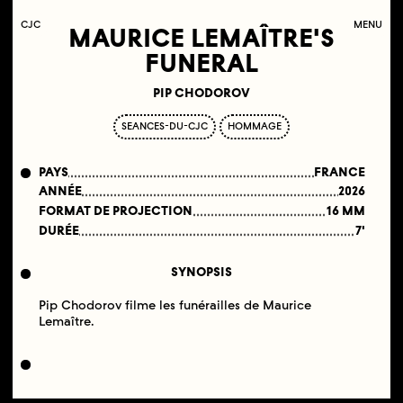
C
OLLECTIF
J
EUNE
C
INÉMA
MENU
MAURICE LEMAÎTRE'S
FUNERAL
PIP CHODOROV
SEANCES-DU-CJC
HOMMAGE
PAYS
FRANCE
ANNÉE
2026
FORMAT DE PROJECTION
16 MM
DURÉE
7'
SYNOPSIS
Pip Chodorov filme les funérailles de Maurice
Lemaître.