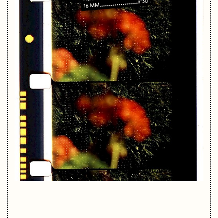
3'30"
16 MM