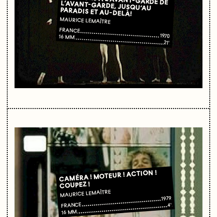
PARADIS ET AU-DELÀ!
MAURICE LEMAÎTRE
FRANCE
1970
16 MM
21'
CAMÉRA ! MOTEUR ! ACTION !
COUPEZ !
MAURICE LEMAÎTRE
1979
FRANCE
4'
16 MM