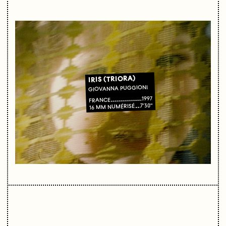
IRIS (TRIORA)
GIOVANNA PUGGIONI
1997
FRANCE
7'30"
16 MM NUMÉRISÉ