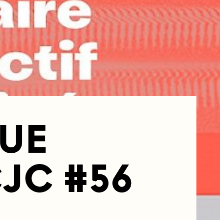
UE
JC #56