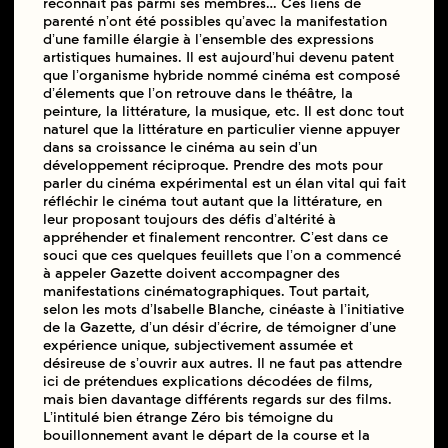
reconnaît pas parmi ses membres… Ces liens de
parenté nʼont été possibles quʼavec la manifestation
dʼune famille élargie à lʼensemble des expressions
artistiques humaines. Il est aujourdʼhui devenu patent
que lʼorganisme hybride nommé cinéma est composé
dʼélements que lʼon retrouve dans le théâtre, la
peinture, la littérature, la musique, etc. Il est donc tout
naturel que la littérature en particulier vienne appuyer
dans sa croissance le cinéma au sein dʼun
développement réciproque. Prendre des mots pour
parler du cinéma expérimental est un élan vital qui fait
réﬂéchir le cinéma tout autant que la littérature, en
leur proposant toujours des déﬁs dʼaltérité à
appréhender et ﬁnalement rencontrer. Cʼest dans ce
souci que ces quelques feuillets que lʼon a commencé
à appeler Gazette doivent accompagner des
manifestations cinématographiques. Tout partait,
selon les mots dʼIsabelle Blanche, cinéaste à lʼinitiative
de la Gazette, dʼun désir dʼécrire, de témoigner dʼune
expérience unique, subjectivement assumée et
désireuse de sʼouvrir aux autres. Il ne faut pas attendre
ici de prétendues explications décodées de ﬁlms,
mais bien davantage différents regards sur des ﬁlms.
Lʼintitulé bien étrange Zéro bis témoigne du
bouillonnement avant le départ de la course et la