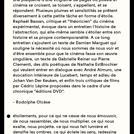
cinéma se croisent, se toisent, sʼappellent, et se
répondent. Plusieurs plumes et sensibilités se prêtent
diversement à cette petite tâche en forme dʼétoile.
Raphaël Bassan, critique et “théoricien” du cinéma
expérimental, évoque dans un entretien lʼhistoire de
lʼabstraction, qui elle-même semble sʼétoiler entre son
histoire et sa propre contemporanéité. A ce long
entretien sʼajoutent un texte de Damien Marguet qui
souligne la nécessité où nous sommes de nous voir et
dʼêtre ensemble pour que le cinéma fasse son œuvre
singulière, un texte de Gabrielle Reiner sur Pierre
Clementi, des dits poétiques de Nathalie EstBrochier
qui veulent entrer en dialogue avec André Almuro, une
évocation intérieure de Lucebert, temps et adieu de
Johan Van Der Keuken, et enﬁn trois critiques de ﬁlms
par Cédric Lépine proposées dans le cadre dʼune
chronique “éditions DVD”.
- Rodolphe Olcèse
étoilements, pour ce qui ne cesse de nous émouvoir,
de nous rassembler, de nous multiplier. ce qui nous
exalte, nous projette. ce qui nous fait lumière et
densiﬁe les ombres. ce qui éclate les sens, redessine