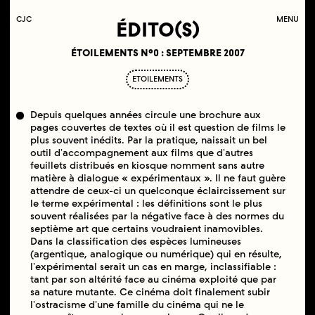
C
OLLECTIF
J
EUNE
C
INÉMA
MENU
ÉDITO(S)
ÉTOILEMENTS N°0 : SEPTEMBRE 2007
ETOILEMENTS
Depuis quelques années circule une brochure aux
pages couvertes de textes où il est question de ﬁlms le
plus souvent inédits. Par la pratique, naissait un bel
outil dʼaccompagnement aux ﬁlms que dʼautres
feuillets distribués en kiosque nomment sans autre
matière à dialogue « expérimentaux ». Il ne faut guère
attendre de ceux-ci un quelconque éclaircissement sur
le terme expérimental : les déﬁnitions sont le plus
souvent réalisées par la négative face à des normes du
septième art que certains voudraient inamovibles.
Dans la classiﬁcation des espèces lumineuses
(argentique, analogique ou numérique) qui en résulte,
lʼexpérimental serait un cas en marge, inclassiﬁable :
tant par son altérité face au cinéma exploité que par
sa nature mutante. Ce cinéma doit ﬁnalement subir
lʼostracisme dʼune famille du cinéma qui ne le