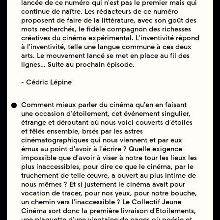
lancée de ce numéro qui nʼest pas le premier mais qui
continue de naître. Les rédacteurs de ce numéro
proposent de faire de la littérature, avec son goût des
mots recherchés, le ﬁdèle compagnon des richesses
créatives du cinéma expérimental. Lʼinventivité répond
à lʼinventivité, telle une langue commune à ces deux
arts. Le mouvement lancé se met en place au ﬁl des
lignes… Suite au prochain épisode.
- Cédric Lépine
Comment mieux parler du cinéma quʼen en faisant
une occasion dʼétoilement, cet événement singulier,
étrange et déroutant où nous voici couverts dʼétoiles
et fêlés ensemble, brsés par les astres
cinématographiques qui nous viennent et par eux
émus au point dʼavoir à lʼécrire ? Quelle exigence
impossible que dʼavoir à viser à notre tour les lieux les
plus inaccessibles, pour dire ce que le cinéma, par le
truchement de telle œuvre, a ouvert au plus intime de
nous mêmes ? Et si justement le cinéma avait pour
vocation de tracer, pour nos yeux, pour notre bouche,
un chemin vers lʼinaccessible ? Le Collectif Jeune
Cinéma sort donc la première livraison dʼEtoilements,
une plaquette dʼune vingtaine de pages où poésie et