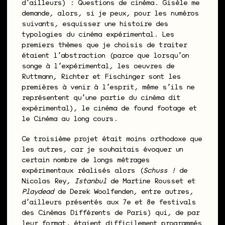
dʼailleurs) : Questions de cinéma. Gisèle me
demande, alors, si je peux, pour les numéros
suivants, esquisser une histoire des
typologies du cinéma expérimental. Les
premiers thèmes que je choisis de traiter
étaient lʼabstraction (parce que lorsquʼon
songe à lʼexpérimental, les oeuvres de
Ruttmann, Richter et Fischinger sont les
premières à venir à lʼesprit, même sʼils ne
représentent quʼune partie du cinéma dit
expérimental), le cinéma de found footage et
le Cinéma au long cours.
Ce troisième projet était moins orthodoxe que
les autres, car je souhaitais évoquer un
certain nombre de longs métrages
expérimentaux réalisés alors (
Schuss !
de
Nicolas Rey,
Istanbul
de Martine Rousset et
Playdead
de Derek Woolfenden, entre autres,
dʼailleurs présentés aux 7e et 8e festivals
des Cinémas Différents de Paris) qui, de par
leur format, étaient difficilement programmés