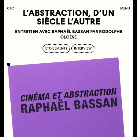
C
OLLECTIF
J
EUNE
C
INÉMA
MENU
L’ABSTRACTION, D’UN
SIÈCLE L’AUTRE
ENTRETIEN AVEC RAPHAËL BASSAN PAR RODOLPHE
OLCÈSE
ETOILEMENTS
INTERVIEW