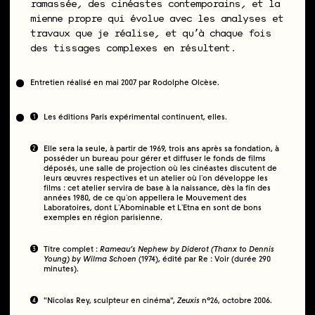
ramassée, des cinéastes contemporains, et la
mienne propre qui évolue avec les analyses et
travaux que je réalise, et quʼà chaque fois
des tissages complexes en résultent.
Entretien réalisé en mai 2007 par Rodolphe Olcèse.
1
Les éditions Paris expérimental continuent, elles.
2
Elle sera la seule, à partir de 1969, trois ans après sa fondation, à
posséder un bureau pour gérer et diffuser le fonds de films
déposés, une salle de projection où les cinéastes discutent de
leurs œuvres respectives et un atelier où lʼon développe les
films : cet atelier servira de base à la naissance, dès la fin des
années 1980, de ce quʼon appellera le Mouvement des
Laboratoires, dont LʼAbominable et LʼEtna en sont de bons
exemples en région parisienne.
3
Titre complet :
Rameau’s Nephew by Diderot (Thanx to Dennis
Young) by Wilma Schoen
(1974), édité par Re : Voir (durée 290
minutes).
4
"Nicolas Rey, sculpteur en cinéma",
Zeuxis
n°26, octobre 2006.