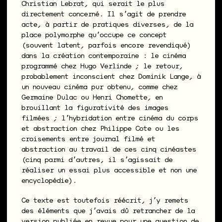
Christian Lebrat, qui serait le plus
directement concerné. Il sʼagit de prendre
acte, à partir de pratiques diverses, de la
place polymorphe quʼoccupe ce concept
(souvent latent, parfois encore revendiqué)
dans la création contemporaine : le cinéma
programmé chez Hugo Verlinde ; le retour,
probablement inconscient chez Dominik Lange, à
un nouveau cinéma pur obtenu, comme chez
Germaine Dulac ou Henri Chomette, en
brouillant la figurativité des images
filmées ; lʼhybridation entre cinéma du corps
et abstraction chez Philippe Cote ou les
croisements entre journal filmé et
abstraction au travail de ces cinq cinéastes
(cinq parmi dʼautres, il sʼagissait de
réaliser un essai plus accessible et non une
encyclopédie).
Ce texte est toutefois réécrit, jʼy remets
des éléments que jʼavais dû retrancher de la
version publiée en revue pour une question de