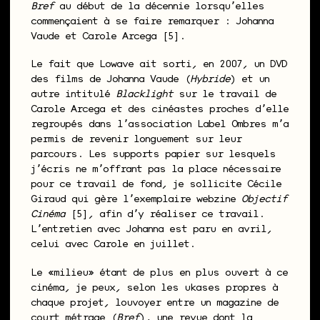
Bref
au début de la décennie lorsquʼelles
commençaient à se faire remarquer : Johanna
Vaude et Carole Arcega [5].
Le fait que Lowave ait sorti, en 2007, un DVD
des films de Johanna Vaude (
Hybride
) et un
autre intitulé
Blacklight
sur le travail de
Carole Arcega et des cinéastes proches dʼelle
regroupés dans lʼassociation Label Ombres mʼa
permis de revenir longuement sur leur
parcours. Les supports papier sur lesquels
jʼécris ne mʼoffrant pas la place nécessaire
pour ce travail de fond, je sollicite Cécile
Giraud qui gère lʼexemplaire webzine
Objectif
Cinéma
[5], afin dʼy réaliser ce travail.
Lʼentretien avec Johanna est paru en avril,
celui avec Carole en juillet.
Le «milieu» étant de plus en plus ouvert à ce
cinéma, je peux, selon les ukases propres à
chaque projet, louvoyer entre un magazine de
court métrage (
Bref
), une revue dont la