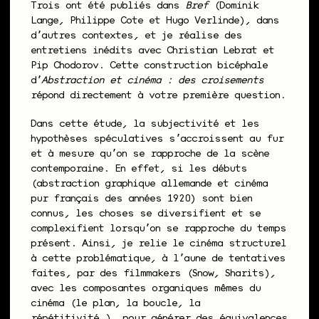
Trois ont été publiés dans
Bref
(Dominik
Lange, Philippe Cote et Hugo Verlinde), dans
dʼautres contextes, et je réalise des
entretiens inédits avec Christian Lebrat et
Pip Chodorov. Cette construction bicéphale
dʼ
Abstraction et cinéma : des croisements
répond directement à votre première question.
Dans cette étude, la subjectivité et les
hypothèses spéculatives sʼaccroissent au fur
et à mesure quʼon se rapproche de la scène
contemporaine. En effet, si les débuts
(abstraction graphique allemande et cinéma
pur français des années 1920) sont bien
connus, les choses se diversifient et se
complexifient lorsquʼon se rapproche du temps
présent. Ainsi, je relie le cinéma structurel
à cette problématique, à lʼaune de tentatives
faites, par des filmmakers (Snow, Sharits),
avec les composantes organiques mêmes du
cinéma (le plan, la boucle, la
répétitivité…), pour générer des équivalences