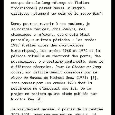
occupe dans le long métrage de fiction
traditionnel) permet aussi un regain
critique, notamment au sein de la revue
Bref
.
Donc, pour en revenir à nos moutons, je
souhaitais rédiger, dans
Zeuxis
, mes
chroniques en mʼaxant, quand cela était
possible, sur trois périodes : les années
1920 (celles dites des avant-gardes
historiques), les années 1960 et 1970 et la
période actuelle en cherchant des ponts, des
passerelles, une certaine continuité, dans la
différence néanmoins. Pour
Le Cinéma au long
cours
, mon article devait commencer par
Le
Neveu de Rameau
de Michael Snow (1974) [3],
sans passer par les années 1920 dont la
pertinence ne sʼimposait pas ici. De ce
projet ne restera quʼune étude publiée sur
Nicolas Rey [4].
Zeuxis
devient mensuel à partir de la rentrée
2005-2006, avec une pagination réduite, et