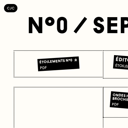
C
OLLECTIF
J
EUNE
C
INÉMA
N°0 / SE
ÉDIT
ÉTOILEMENTS N°0
ÉTOILE
PDF
ONDES H
BROCHI
PDF