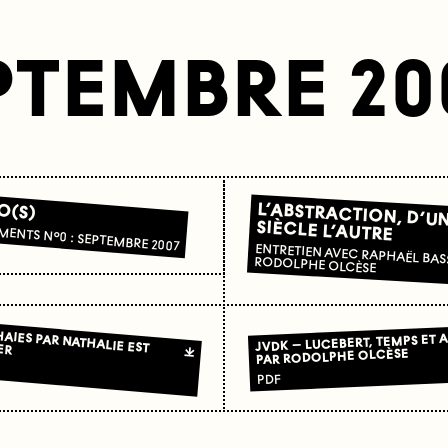
PTEMBRE 200
O(S)
L’ABSTRACTION, D’U
SIÈCLE L’AUTRE
MENTS N°0 : SEPTEMBRE 2007
ENTRETIEN AVEC RAPHAËL BASSAN PAR RODOLPHE OLCÈSE
AIES PAR NATHALIE EST
JVDK – LUCEBERT, TEMPS ET 
ER
PAR RODOLPHE OLCÈSE
PDF