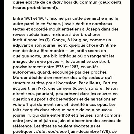
durée exacte de ce
diary
hors du commun (deux cents
heures probablement).
Entre 1981 et 1984, fasciné par cette démarche à nulle
autre pareille en France, j’avais écrit de nombreux
textes et accordé moult entretiens à Joseph dans des
revues spécialisées mais aussi des brochures
institutionnelles (1). Conçu, à l’origine, comme un
adjuvant à son journal écrit, quelque chose d’intime
non destiné à être montré – un jardin secret en
quelque sorte, une bibliothèque où on rangerait les
images de sa vie privée –, le Journal se construit,
provisoirement entre 1978 et 1982, en unités
autonomes, quand, encouragé par des proches,
Morder décide d’en montrer des « épisodes » qu’il
structure et titre pour l’occasion. Par ailleurs, l’artiste
acquiert, en 1976, une caméra Super 8 sonore ; le son
direct sera, pourtant, peu présent dans les œuvres en
question au profit d’observations et de narrations en
voix-off qui donnent sens et identité à ces opus. Les
faits évoqués dans chaque partie de ce « nouveau
journal », qui dure entre 1h30 et 2 heures, sont compris
entre janvier et juin ou juin et décembre des années de
référence. Les titres se veulent évocateurs et
poétiques :
L’été madrilène
(juin-décembre 1978),
Le