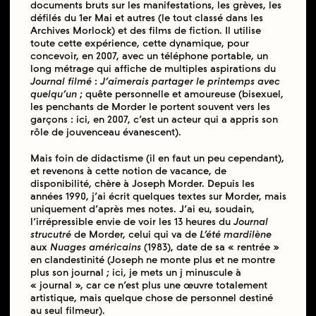
documents bruts sur les manifestations, les grèves, les
défilés du 1er Mai et autres (le tout classé dans les
Archives Morlock) et des films de fiction. Il utilise
toute cette expérience, cette dynamique, pour
concevoir, en 2007, avec un téléphone portable, un
long métrage qui affiche de multiples aspirations du
Journal filmé
:
J’aimerais partager le printemps avec
quelqu’un
; quête personnelle et amoureuse (bisexuel,
les penchants de Morder le portent souvent vers les
garçons : ici, en 2007, c’est un acteur qui a appris son
rôle de jouvenceau évanescent).
Mais foin de didactisme (il en faut un peu cependant),
et revenons à cette notion de vacance, de
disponibilité, chère à Joseph Morder. Depuis les
années 1990, j’ai écrit quelques textes sur Morder, mais
uniquement d’après mes notes. J’ai eu, soudain,
l’irrépressible envie de voir les 13 heures du
Journal
strucutré
de Morder, celui qui va de
L’été mardilène
aux
Nuages américains
(1983), date de sa « rentrée »
en clandestinité (Joseph ne monte plus et ne montre
plus son journal ; ici, je mets un j minuscule à
« journal », car ce n’est plus une œuvre totalement
artistique, mais quelque chose de personnel destiné
au seul filmeur).