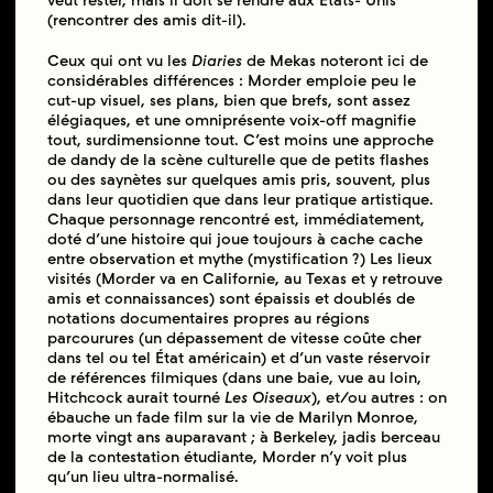
veut rester, mais il doit se rendre aux États- Unis
(rencontrer des amis dit-il).
Ceux qui ont vu les
Diaries
de Mekas noteront ici de
considérables différences : Morder emploie peu le
cut-up visuel, ses plans, bien que brefs, sont assez
élégiaques, et une omniprésente voix-off magnifie
tout, surdimensionne tout. C’est moins une approche
de dandy de la scène culturelle que de petits flashes
ou des saynètes sur quelques amis pris, souvent, plus
dans leur quotidien que dans leur pratique artistique.
Chaque personnage rencontré est, immédiatement,
doté d’une histoire qui joue toujours à cache cache
entre observation et mythe (mystification ?) Les lieux
visités (Morder va en Californie, au Texas et y retrouve
amis et connaissances) sont épaissis et doublés de
notations documentaires propres au régions
parcourures (un dépassement de vitesse coûte cher
dans tel ou tel État américain) et d’un vaste réservoir
de références filmiques (dans une baie, vue au loin,
Hitchcock aurait tourné
Les Oiseaux
), et/ou autres : on
ébauche un fade film sur la vie de Marilyn Monroe,
morte vingt ans auparavant ; à Berkeley, jadis berceau
de la contestation étudiante, Morder n’y voit plus
qu’un lieu ultra-normalisé.