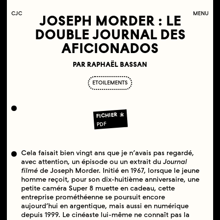
C
OLLECTIF
J
EUNE
C
INÉMA
MENU
JOSEPH MORDER : LE
DOUBLE JOURNAL DES
AFICIONADOS
PAR RAPHAËL BASSAN
ETOILEMENTS
FICHIER
PDF
Cela faisait bien vingt ans que je n’avais pas regardé,
avec attention, un épisode ou un extrait du
Journal
filmé
de Joseph Morder. Initié en 1967, lorsque le jeune
homme reçoit, pour son dix-huitième anniversaire, une
petite caméra Super 8 muette en cadeau, cette
entreprise prométhéenne se poursuit encore
aujourd’hui en argentique, mais aussi en numérique
depuis 1999. Le cinéaste lui-même ne connaît pas la