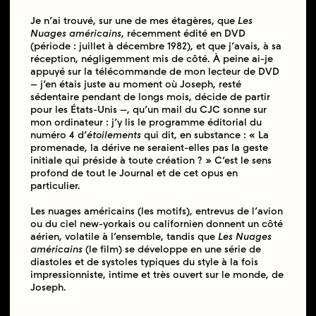
Je n’ai trouvé, sur une de mes étagères, que
Les
Nuages américains
, récemment édité en DVD
(période : juillet à décembre 1982), et que j’avais, à sa
réception, négligemment mis de côté. À peine ai-je
appuyé sur la télécommande de mon lecteur de DVD
– j’en étais juste au moment où Joseph, resté
sédentaire pendant de longs mois, décide de partir
pour les États-Unis –, qu’un mail du CJC sonne sur
mon ordinateur : j’y lis le programme éditorial du
numéro 4 d’
étoilements
qui dit, en substance : « La
promenade, la dérive ne seraient-elles pas la geste
initiale qui préside à toute création ? » C’est le sens
profond de tout le Journal et de cet opus en
particulier.
Les nuages américains (les motifs), entrevus de l’avion
ou du ciel new-yorkais ou californien donnent un côté
aérien, volatile à l’ensemble, tandis que
Les Nuages
américains
(le film) se développe en une série de
diastoles et de systoles typiques du style à la fois
impressionniste, intime et très ouvert sur le monde, de
Joseph.