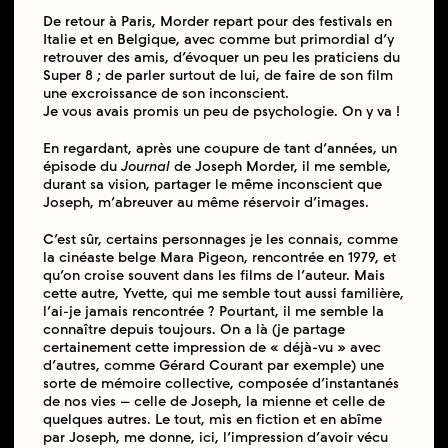
De retour à Paris, Morder repart pour des festivals en
Italie et en Belgique, avec comme but primordial d’y
retrouver des amis, d’évoquer un peu les praticiens du
Super 8 ; de parler surtout de lui, de faire de son film
une excroissance de son inconscient.
Je vous avais promis un peu de psychologie. On y va !
En regardant, après une coupure de tant d’années, un
épisode du
Journal
de Joseph Morder, il me semble,
durant sa vision, partager le même inconscient que
Joseph, m’abreuver au même réservoir d’images.
C’est sûr, certains personnages je les connais, comme
la cinéaste belge Mara Pigeon, rencontrée en 1979, et
qu’on croise souvent dans les films de l’auteur. Mais
cette autre, Yvette, qui me semble tout aussi familière,
l’ai-je jamais rencontrée ? Pourtant, il me semble la
connaître depuis toujours. On a là (je partage
certainement cette impression de « déjà-vu » avec
d’autres, comme Gérard Courant par exemple) une
sorte de mémoire collective, composée d’instantanés
de nos vies – celle de Joseph, la mienne et celle de
quelques autres. Le tout, mis en fiction et en abîme
par Joseph, me donne, ici, l’impression d’avoir vécu