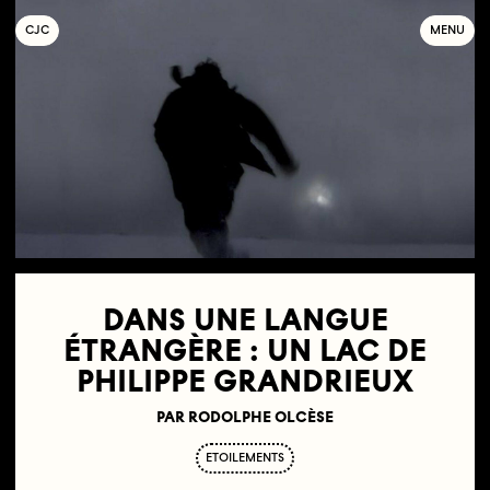
C
OLLECTIF
J
EUNE
C
INÉMA
MENU
DANS UNE LANGUE
ÉTRANGÈRE : UN LAC DE
PHILIPPE GRANDRIEUX
PAR RODOLPHE OLCÈSE
ETOILEMENTS