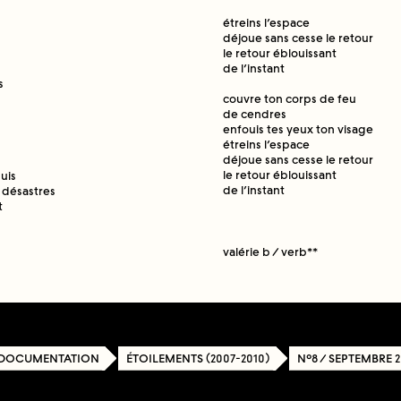
étreins l’espace
déjoue sans cesse le retour
le retour éblouissant
de l’instant
s
couvre ton corps de feu
de cendres
enfouis tes yeux ton visage
étreins l’espace
déjoue sans cesse le retour
le retour éblouissant
suis
de l’instant
 désastres
t
valérie b / verb**
 DOCUMENTATION
ÉTOILEMENTS (2007-2010)
N°8 / SEPTEMBRE 2