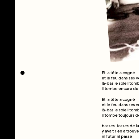
Et la tête a cogné
et le feu dans ses v
là-bas le soleil tom
il tombe encore de l
Et la tête a cogné
et le feu dans ses v
là-bas le soleil tom
il tombe toujours de 
basses-fosses de l
y avait rien à trouve
ni futur ni passé