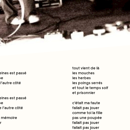
tout vient de là
eines est passé
les mouches
be
les herbes
’autre côté
les poings serrés
et tout le temps soif
et prisonnier
eines est passé
be
c’était ma faute
l’autre côté
fallait pas jouer
comme toi la fille
pas une poupée
a mémoire
fallait pas jouer
r
fallait pas jouer